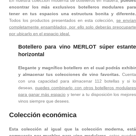
En nuestra colección moderna de botelleros en madera,
puedes
encontrar los más exclusivos botelleros modulares para
tener en tus espacios una estructura bonita y diferente.
Todos los productos presentados en esta colección,
se envían
completamente ensamblados, por ello solo deberás preocuparte
por ubicarlo en el espacio ideal.
Botellero para vino MERLOT súper estante
horizontal
Elegante y magnífico botellero en el cual podrás exhibir
y almacenar tus colecciones de vino favoritas.
Cuent
con una capacidad para almacenar 112 botellas y si lo
deseas,
puedes combinarlo con otros botelleros modulare
para ganar más espacio
y tener a tu disposición los mejore
vinos siempre que desees.
Colección económica
Esta colección al igual que la colección moderna, está
compuesta por muebles para vino modulares,
estos puede