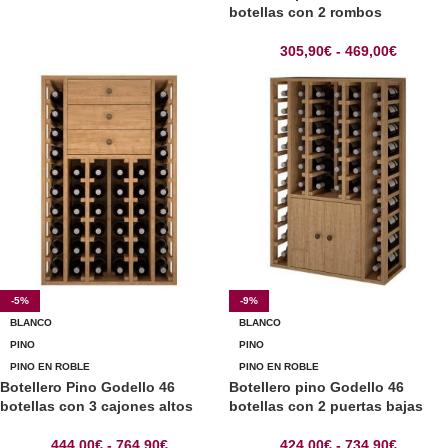
botellas con 2 rombos
305,90
€
-
469,00
€
-5%
-9%
BLANCO
BLANCO
PINO
PINO
PINO EN ROBLE
PINO EN ROBLE
Botellero Pino Godello 46
Botellero pino Godello 46
botellas con 3 cajones altos
botellas con 2 puertas bajas
444,00
€
-
764,90
€
424,00
€
-
734,90
€