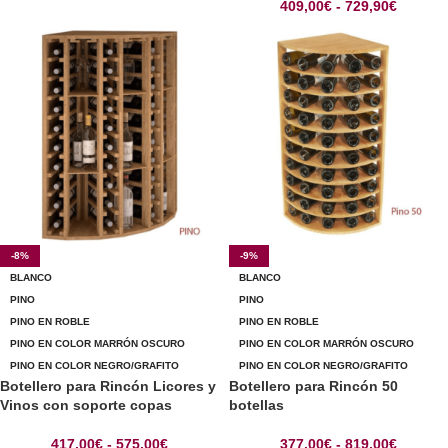
409,00
€
-
729,90
€
-8%
-9%
BLANCO
BLANCO
PINO
PINO
PINO EN ROBLE
PINO EN ROBLE
PINO EN COLOR MARRÓN OSCURO
PINO EN COLOR MARRÓN OSCURO
PINO EN COLOR NEGRO/GRAFITO
PINO EN COLOR NEGRO/GRAFITO
Botellero para Rincón Licores y
Botellero para Rincón 50
Vinos con soporte copas
botellas
417,00
€
-
575,00
€
377,00
€
-
819,00
€