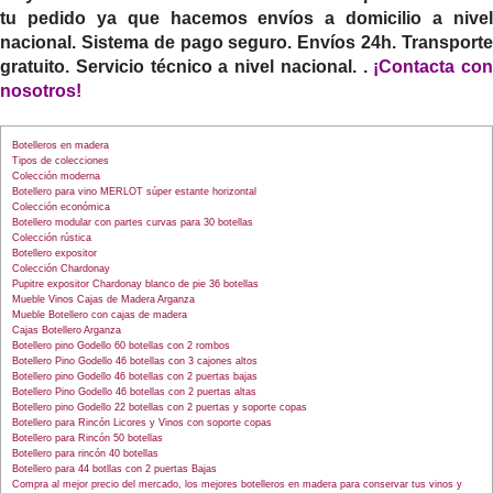
tu pedido ya que hacemos envíos a domicilio a nivel
nacional. Sistema de pago seguro. Envíos 24h. Transporte
gratuito. Servicio técnico a nivel nacional. .
¡Contacta con
nosotros!
Botelleros en madera
Tipos de colecciones
Colección moderna
Botellero para vino MERLOT súper estante horizontal
Colección económica
Botellero modular con partes curvas para 30 botellas
Colección rústica
Botellero expositor
Colección Chardonay
Pupitre expositor Chardonay blanco de pie 36 botellas
Mueble Vinos Cajas de Madera Arganza
Mueble Botellero con cajas de madera
Cajas Botellero Arganza
Botellero pino Godello 60 botellas con 2 rombos
Botellero Pino Godello 46 botellas con 3 cajones altos
Botellero pino Godello 46 botellas con 2 puertas bajas
Botellero Pino Godello 46 botellas con 2 puertas altas
Botellero pino Godello 22 botellas con 2 puertas y soporte copas
Botellero para Rincón Licores y Vinos con soporte copas
Botellero para Rincón 50 botellas
Botellero para rincón 40 botellas
Botellero para 44 botllas con 2 puertas Bajas
Compra al mejor precio del mercado, los mejores botelleros en madera para conservar tus vinos y