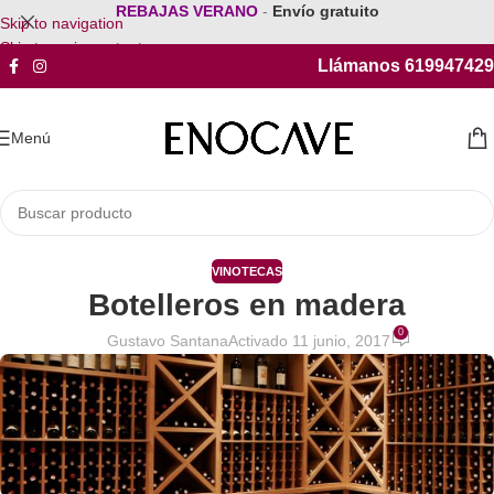
REBAJAS VERANO
-
Envío gratuito
Skip to navigation
Skip to main content
Llámanos 619947429
Menú
VINOTECAS
Botelleros en madera
0
Gustavo Santana
Activado 11 junio, 2017