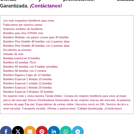
Garantizada.
¡
Contáctanos
!
Los más exquisitos botelleros para vinos
Fabricamos por nuestra cuenta
Nuestros modelos de botelleros
Botellero para Vino SYRAH mini
Botellero Modular con partes curvas para 30 botellas
Botellero Pino Godello 46 botellas con 2 puertas altas
Botellero Pino Godello 46 botellas con 2 puertas altas
Excelentes accesorios
Aireador de vino
Bandeja exposicion 8 botellas
Botellero 42 botellas 75cm
Botellero 65 botellas con 9 baldas extraibles
Botellero 68 botellas con 2 rombos
Botellero Arganza Cajas de 12 botellas
Botellero Especial 1 Modulo 10 botellas
Botellero Especial 1 módulo 12 botellas
Botellero Especial 1 Modulo 24 botellas
Botellero Especial 2 Modulos 20 botellas
No esperes más y visita nuestra Tienda Online. Compra los mejores botelleros para vinos al mejor
precio del mercado Somos Distribuidores Autorizados de las mejores marcas del mercado. Aceptamos
sistema de pago Pay-pal. Especialistas de ventas online. Hacemos envío en 24h. Servicio técnico a
nivel nacional. Transporte incluido. Ofertas y promociones. Calidad Garantizada. ¡Contáctanos!