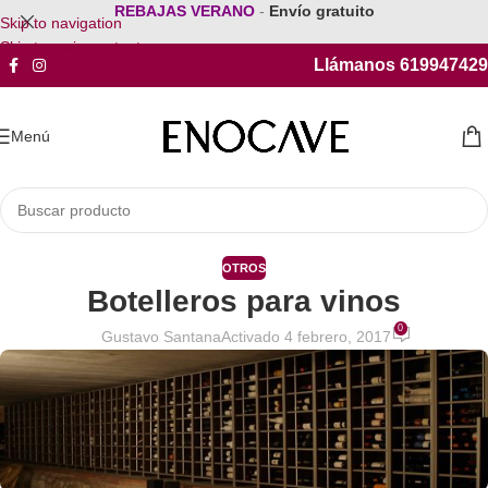
REBAJAS VERANO
-
Envío gratuito
Skip to navigation
Skip to main content
Llámanos 619947429
Menú
OTROS
Botelleros para vinos
0
Gustavo Santana
Activado 4 febrero, 2017