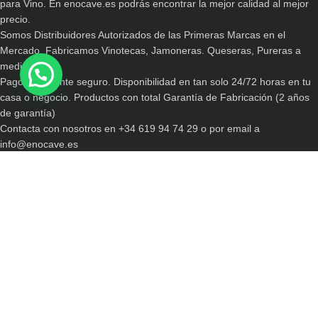
para Vino. En enocave.es podrás encontrar la mejor calidad al mejor
precio.
Somos Distribuidores Autorizados de las Primeras Marcas en el
Mercado. Fabricamos Vinotecas, Jamoneras. Queseras, Pureras a
medida.
Pago totalmente seguro. Disponibilidad en tan solo 24/72 horas en tu
casa o negocio. Productos con total Garantía de Fabricación (2 años
de garantía)
Contacta con nosotros en +34 619 94 74 29 o por email a
info@enocave.es
INFORMACIONES ADICIONALES
Política de Envíos y Devoluciones
Política de cookies
Más información sobre las cookies
Términos y Condiciones
Sobre Nosotros
TODO SOBRE VINOTECAS