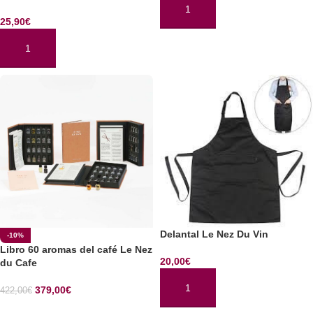
AÑADIR AL CARRITO
25,90
€
AÑADIR AL CARRITO
Delantal Le Nez Du Vin
-10%
Libro 60 aromas del café Le Nez
20,00
€
du Cafe
379,00
€
422,00
€
AÑADIR AL CARRITO
SELECCIONAR OPCIONES