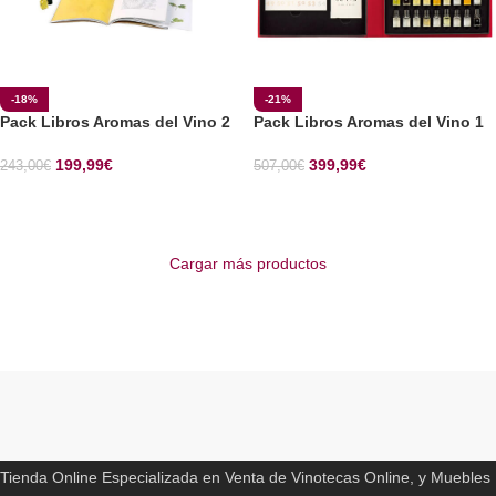
-18%
-21%
Pack Libros Aromas del Vino 2
Pack Libros Aromas del Vino 1
199,99
€
399,99
€
243,00
€
507,00
€
SELECCIONAR OPCIONES
SELECCIONAR OPCIONES
Cargar más productos
Read More
ENOCAVE.ES
Tienda Online Especializada en Venta de Vinotecas Online, y Muebles