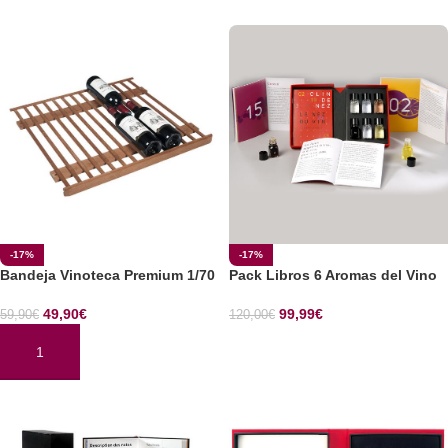
-17%
-17%
Bandeja Vinoteca Premium 1/70
Pack Libros 6 Aromas del Vino
49,90
€
99,99
€
59,90
€
120,00
€
SELECCIONAR OPCIONES
AÑADIR AL CARRITO