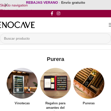
REBAJAS VERANO
-
Envío gratuito
Skip to navigation
Skip to main content
Inicio
/
Tabaco y Puros
/
Purera
Purera
Vinotecas
Regalos para
Pureras
amantes del