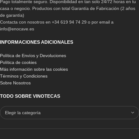
Pago totalmente seguro. Disponibilidad en tan solo 24/72 horas en tu
casa o negocio. Productos con total Garantía de Fabricación (2 años
de garantía)
Contacta con nosotros en +34 619 94 74 29 o por email a
info@enocave.es
INFORMACIONES ADICIONALES
Purera Habano
Política de Envíos y Devoluciones
-6%
Humidor Cava Puros Liebherr
Política de cookies
7.449,00
€
Zkes453
Más información sobre las cookies
Términos y Condiciones
3.475,00
€
3.680,00
€
Sobre Nosotros
TODO SOBRE VINOTECAS