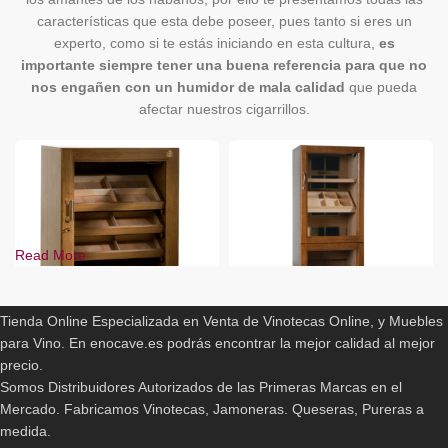
características que esta debe poseer, pues tanto si eres un
experto, como si te estás iniciando en esta cultura,
es
importante siempre tener una buena referencia para que no
nos engañen con un humidor de mala calidad
que pueda
afectar nuestros cigarrillos.
Read More
ENOCAVE.ES
Tienda Online Especializada en Venta de Vinotecas Online, y Muebles
para Vino. En enocave.es podrás encontrar la mejor calidad al mejor
Purera Veguero
Purera Cigar
precio.
Somos Distribuidores Autorizados de las Primeras Marcas en el
2.349,00
€
2.629,00
€
Mercado. Fabricamos Vinotecas, Jamoneras. Queseras, Pureras a
medida.