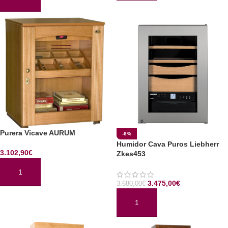
AÑADIR AL CARRITO
Purera Vicave AURUM
-6%
Humidor Cava Puros Liebherr
3.102,90
€
Zkes453
AÑADIR AL CARRITO
3.475,00
€
3.680,00
€
AÑADIR AL CARRITO