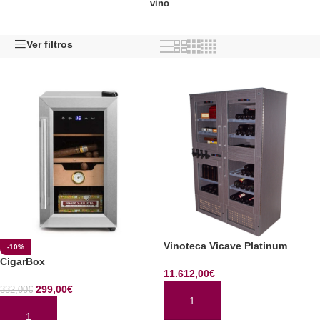
vino
Ver filtros
Vinoteca Vicave Platinum
-10%
CigarBox
11.612,00
€
299,00
€
332,00
€
AÑADIR AL CARRITO