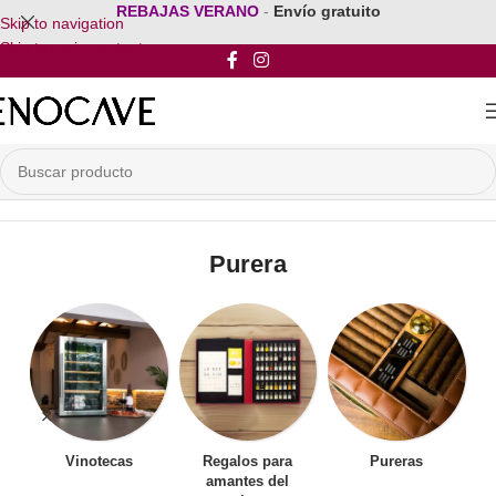
REBAJAS VERANO
-
Envío gratuito
Skip to navigation
Skip to main content
Inicio
/
Tabaco y Puros
/
Purera
Purera
Vinotecas
Regalos para
Pureras
amantes del