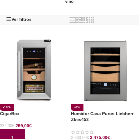
vino
Ver filtros
-10%
-6%
CigarBox
Humidor Cava Puros Liebherr
Zkes453
299,00
€
332,00
€
3.475,00
€
3.680,00
€