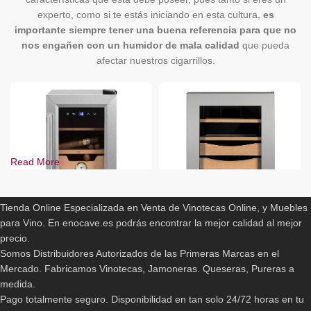
experto, como si te estás iniciando en esta cultura,
es
importante siempre tener una buena referencia para que no
nos engañen con un humidor de mala calidad
que pueda
afectar nuestros cigarrillos.
Read More
ENOCAVE.ES
Tienda Online Especializada en Venta de Vinotecas Online, y Muebles
para Vino. En enocave.es podrás encontrar la mejor calidad al mejor
-10%
-6%
precio.
CigarBox
Humidor Cava Puros Liebherr
Somos Distribuidores Autorizados de las Primeras Marcas en el
Zkes453
Mercado. Fabricamos Vinotecas, Jamoneras. Queseras, Pureras a
299,00
€
332,00
€
medida.
3.475,00
€
3.680,00
€
Pago totalmente seguro. Disponibilidad en tan solo 24/72 horas en tu