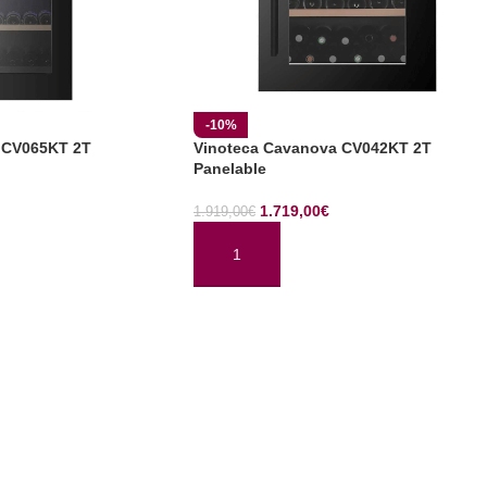
-10%
 CV065KT 2T
Vinoteca Cavanova CV042KT 2T
Panelable
1.719,00
€
1.919,00
€
TO
AÑADIR AL CARRITO