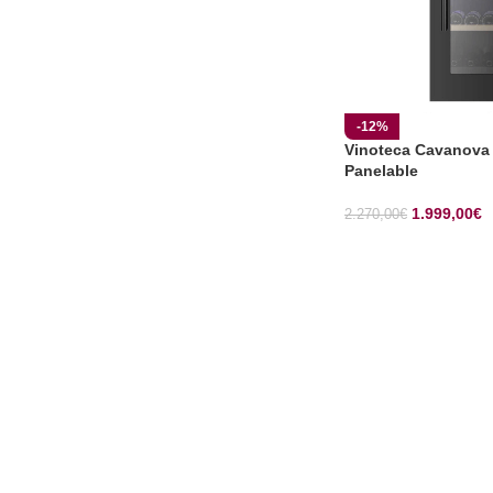
-12%
Vinoteca Cavanova
Panelable
1.999,00
€
2.270,00
€
AÑADIR AL CARRI