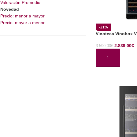
Valoración Promedio
Novedad
Precio: menor a mayor
Precio: mayor a menor
-21%
Vinoteca Vinobox 
2.839,00
€
3.590,00
€
AÑADIR AL CARRI