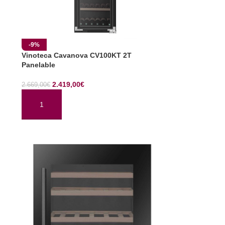
-9%
Vinoteca Cavanova CV100KT 2T
Panelable
2.419,00
€
2.669,00
€
AÑADIR AL CARRITO