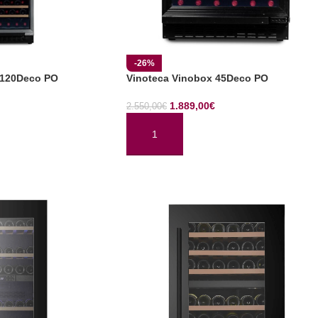
-26%
V120Deco PO
Vinoteca Vinobox 45Deco PO
1.889,00
€
2.550,00
€
TO
AÑADIR AL CARRITO