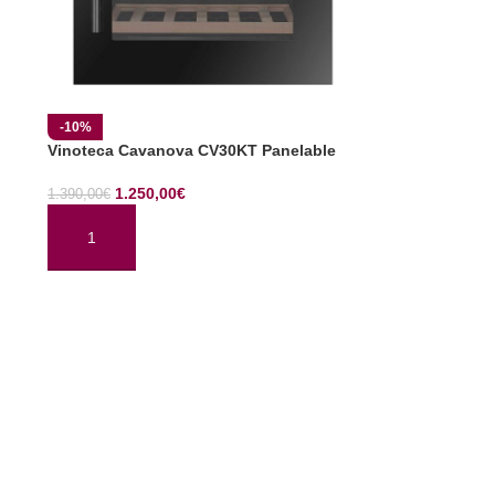
-10%
Vinoteca Cavanova CV30KT Panelable
1.250,00
€
1.390,00
€
AÑADIR AL CARRITO