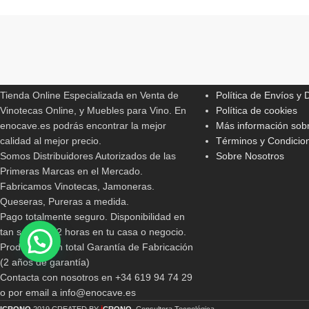
Read More
ENOCAVE.ES
INFORMACIONES 
Tienda Online Especializada en Venta de
Política de Envíos y
Vinotecas Online, y Muebles para Vino. En
Política de cookies
enocave.es podrás encontrar la mejor
Más información sobr
calidad al mejor precio.
Términos y Condicio
Somos Distribuidores Autorizados de las
Sobre Nosotros
Primeras Marcas en el Mercado.
Fabricamos Vinotecas, Jamoneras.
Queseras, Pureras a medida.
Pago totalmente seguro. Disponibilidad en
tan solo 24/72 horas en tu casa o negocio.
Productos con total Garantía de Fabricación
(2 años de garantía)
Contacta con nosotros en +34 619 94 74 29
o por email a info@enocave.es