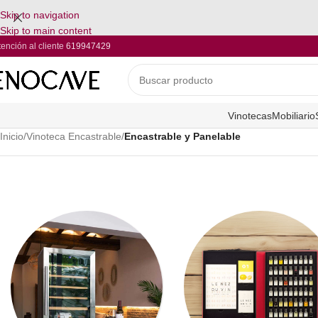
Skip to navigation
Skip to main content
tención al cliente
619947429
Vinotecas
Mobiliario
Inicio
/
Vinoteca Encastrable
/
Encastrable y Panelable