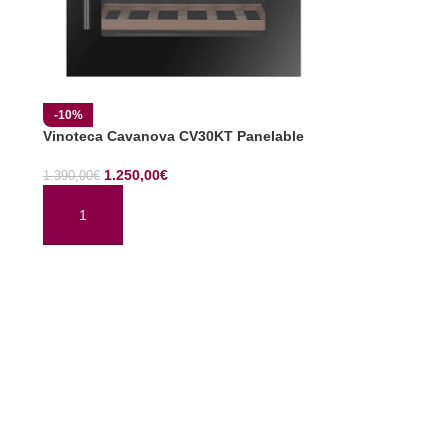
-10%
Vinoteca Cavanova CV30KT Panelable
1.250,00
€
1.390,00
€
AÑADIR AL CARRITO