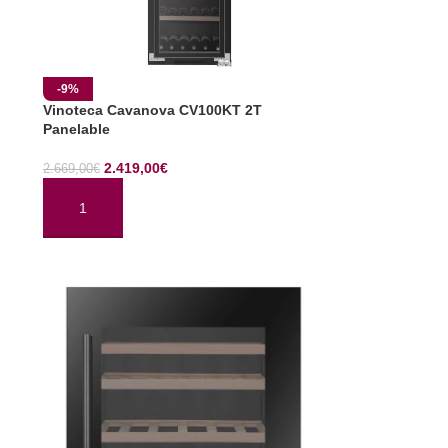
-9%
Vinoteca Cavanova CV100KT 2T
Panelable
2.419,00
€
2.669,00
€
AÑADIR AL CARRITO