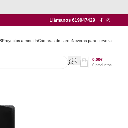
Llámanos
619947429
S
Proyectos a medida
Cámaras de carne
Neveras para cerveza
0,00
€
0
productos