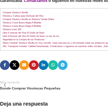
Garantizada.
Contáctanos
o siguenos en nuestras redes so
Comprar Vinoteca Sevilla
Historia y Cultura para Disfrutar del Vino
Comprar Vinoteca Sevilla en Nuestra Tienda Online
Vinoteca Costa Brava Negra A Medida
Vinoteca Costa Brava Negra A Medida
Vinoteca Loire 220
Libro 6 aromas del Vino El Guiño de Nariz
Libro 6 Aromas del VIno El Guiño de Nariz Le nez du vin
Seguridad en la Compra de tus Productos
Ahora Comprar Vinoteca Sevilla es muy sencillo, visita enocave.es y encontrarás todos los productos 
24h. Transporte incluido. Calidad Garantizada. Contáctanos o siguenos en nuestras redes sociales. ¡So
Mas reciente
Donde Comprar Vinotecas Pequeñas
Deja una respuesta