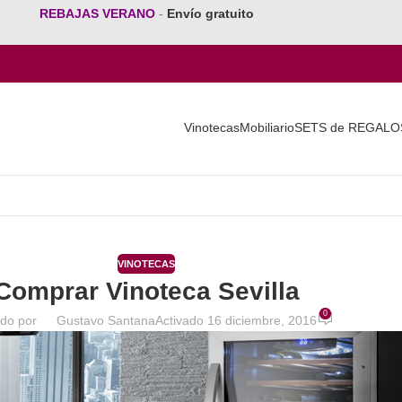
REBAJAS VERANO
-
Envío gratuito
Vinotecas
Mobiliario
SETS de REGALO
VINOTECAS
Comprar Vinoteca Sevilla
0
ado por
Gustavo Santana
Activado 16 diciembre, 2016