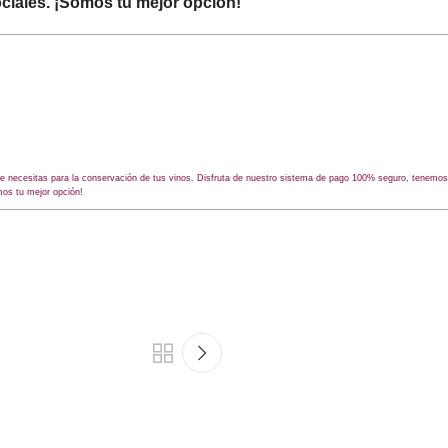
ciales. ¡Somos tu mejor opción!
que necesitas para la conservación de tus vinos. Disfruta de nuestro sistema de pago 100% seguro, tenem
mos tu mejor opción!