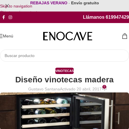
REBAJAS VERANO
-
Envío gratuito
Skip to navigation
Skip to main content
Llámanos 619947429
Menú
VINOTECAS
Diseño vinotecas madera
0
Gustavo Santana
Activado 20 abril, 2017