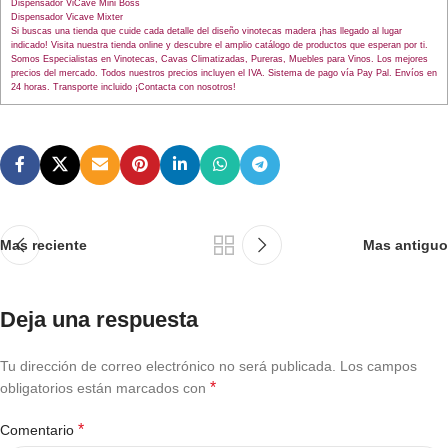
Dispensador ViCave Mini Boss
Dispensador Vicave Mixter
Si buscas una tienda que cuide cada detalle del diseño vinotecas madera ¡has llegado al lugar
indicado! Visita nuestra tienda online y descubre el amplio catálogo de productos que esperan por ti.
Somos Especialistas en Vinotecas, Cavas Climatizadas, Pureras, Muebles para Vinos. Los mejores
precios del mercado. Todos nuestros precios incluyen el IVA. Sistema de pago vía Pay Pal. Envíos en
24 horas. Transporte incluido ¡Contacta con nosotros!
Mas reciente
Mas antiguo
Deja una respuesta
Tu dirección de correo electrónico no será publicada.
Los campos
*
obligatorios están marcados con
*
Comentario