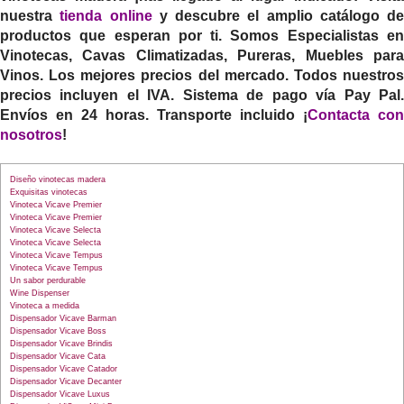
nuestra
tienda online
y descubre el amplio catálogo de
productos que esperan por ti. Somos Especialistas en
Vinotecas, Cavas Climatizadas, Pureras, Muebles para
Vinos. Los mejores precios del mercado. Todos nuestros
precios incluyen el IVA. Sistema de pago vía Pay Pal.
Envíos en 24 horas. Transporte incluido ¡
Contacta con
nosotros
!
Diseño vinotecas madera
Exquisitas vinotecas
Vinoteca Vicave Premier
Vinoteca Vicave Premier
Vinoteca Vicave Selecta
Vinoteca Vicave Selecta
Vinoteca Vicave Tempus
Vinoteca Vicave Tempus
Un sabor perdurable
Wine Dispenser
Vinoteca a medida
Dispensador Vicave Barman
Dispensador Vicave Boss
Dispensador Vicave Brindis
Dispensador Vicave Cata
Dispensador Vicave Catador
Dispensador Vicave Decanter
Dispensador Vicave Luxus