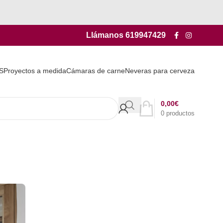
Llámanos
619947429
S
Proyectos a medida
Cámaras de carne
Neveras para cerveza
0,00
€
0
productos