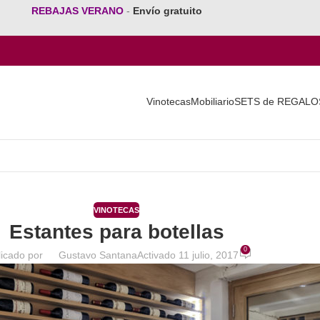
REBAJAS VERANO
-
Envío gratuito
Vinotecas
Mobiliario
SETS de REGALO
VINOTECAS
Estantes para botellas
0
licado por
Gustavo Santana
Activado 11 julio, 2017