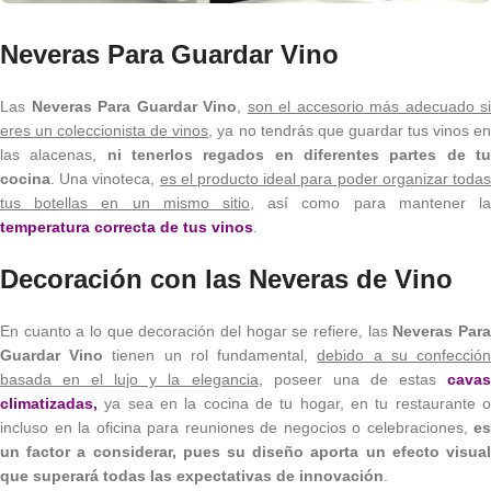
Neveras Para Guardar Vino
Las
Neveras Para Guardar Vino
,
son el accesorio más adecuado si
eres un coleccionista de vinos
, ya no tendrás que guardar tus vinos e
las alacenas,
ni tenerlos regados en diferentes partes de t
cocina
. Una vinoteca,
es el producto ideal para poder organizar toda
tus botellas en un mismo sitio
, así como para mantener la
temperatura correcta de tus vinos
.
Decoración con las Neveras de Vino
En cuanto a lo que decoración del hogar se refiere, las
Neveras Par
Guardar Vino
tienen un rol fundamental,
debido a su confecció
basada en el lujo y la elegancia
, poseer una de estas
cava
climatizadas
,
ya sea en la cocina de tu hogar, en tu restaurante o
incluso en la oficina para reuniones de negocios o celebraciones,
es
un factor a considerar, pues su diseño aporta un efecto visual
que superará todas las expectativas de innovación
.