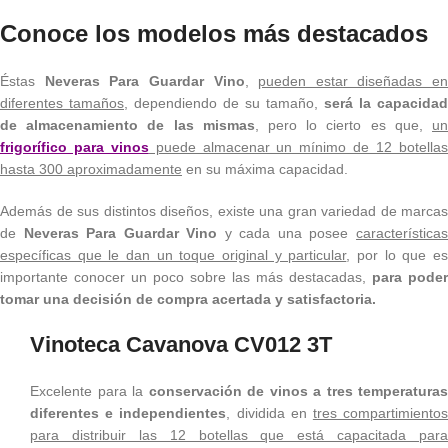
Conoce los modelos más destacados
Éstas
Neveras Para Guardar Vino
,
pueden estar diseñadas en
diferentes tamaños
, dependiendo de su tamaño,
será la capacidad
de almacenamiento de las mismas
, pero lo cierto es que,
u
frigorífico para vinos
puede almacenar un mínimo de 12 botella
hasta 300 aproximadamente
en su máxima capacidad.
Además de sus distintos diseños, existe una gran variedad de marcas
de
Neveras Para Guardar Vino
y cada una posee
característica
específicas que le dan un toque original y particular
, por lo que e
importante conocer un poco sobre las más destacadas,
para poder
tomar una decisión de compra acertada y satisfactoria.
Vinoteca Cavanova CV012 3T
Excelente para la
conservación de vinos a tres temperaturas
diferentes e independientes
, dividida en
tres compartimiento
para distribuir las 12 botellas que está capacitada para