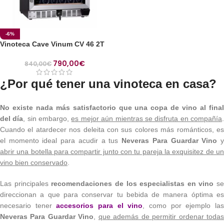
-6%
Vinoteca Cave Vinum CV 46 2T
790,00
€
840,00
€
¿Por qué tener una vinoteca en casa?
No existe nada más satisfactorio que una copa de vino al final
del día
, sin embargo,
es mejor aún mientras se disfruta en compañía
Cuando el atardecer nos deleita con sus colores más románticos, es
el momento ideal para acudir a tus
Neveras Para Guardar Vino
abrir una botella para compartir junto con tu pareja la exquisitez de un
vino bien conservado
.
Las principales
recomendaciones de los especialistas en vino
se
direccionan a que para conservar tu bebida de manera óptima es
necesario tener
accesorios para el vino
, como por ejemplo la
Neveras Para Guardar Vino
,
que además de permitir ordenar toda