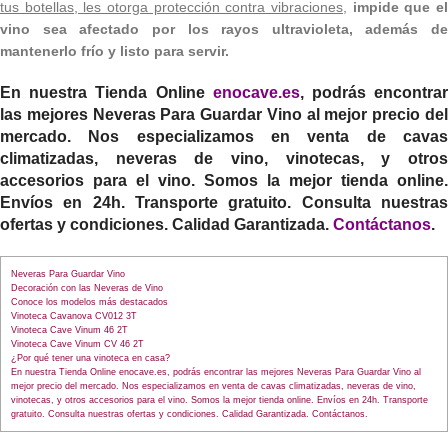
tus botellas, les otorga protección contra vibraciones
,
impide que e
vino sea afectado por los rayos ultravioleta, además de
mantenerlo frío y listo para servir.
En nuestra Tienda Online
enocave.es
, podrás encontra
las mejores
Neveras Para Guardar Vino
al mejor precio de
mercado. Nos especializamos en venta de cavas
climatizadas, neveras de vino, vinotecas, y otros
accesorios para el vino. Somos la mejor tienda online.
Envíos en 24h. Transporte gratuito. Consulta nuestras
ofertas y condiciones. Calidad Garantizada.
Contáctanos
.
Neveras Para Guardar Vino
Decoración con las Neveras de Vino
Conoce los modelos más destacados
Vinoteca Cavanova CV012 3T
Vinoteca Cave Vinum 46 2T
Vinoteca Cave Vinum CV 46 2T
¿Por qué tener una vinoteca en casa?
En nuestra Tienda Online enocave.es, podrás encontrar las mejores Neveras Para Guardar Vino al
mejor precio del mercado. Nos especializamos en venta de cavas climatizadas, neveras de vino,
vinotecas, y otros accesorios para el vino. Somos la mejor tienda online. Envíos en 24h. Transporte
gratuito. Consulta nuestras ofertas y condiciones. Calidad Garantizada. Contáctanos.