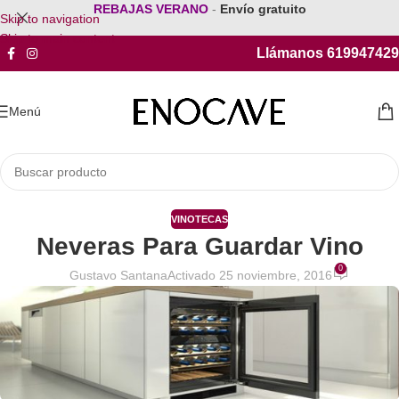
REBAJAS VERANO
-
Envío gratuito
Skip to navigation
Skip to main content
Llámanos 619947429
Menú
VINOTECAS
Neveras Para Guardar Vino
0
Gustavo Santana
Activado 25 noviembre, 2016