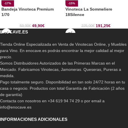
-17%
-15%
Bandeja Vinoteca Premium
Vinoteca La Sommeliere
1/70
18Silence
49,90
€
191,25
€
59,90
€
225,00
€
ENOCAVE.ES
Tienda Online Especializada en Venta de Vinotecas Online, y Muebles
para Vino. En enocave.es podrás encontrar la mejor calidad al mejor
precio.
Somos Distribuidores Autorizados de las Primeras Marcas en el
Mercado. Fabricamos Vinotecas, Jamoneras. Queseras, Pureras a
medida.
Pago totalmente seguro. Disponibilidad en tan solo 24/72 horas en tu
casa o negocio. Productos con total Garantía de Fabricación (2 años
de garantía)
Contacta con nosotros en +34 619 94 74 29 o por email a
info@enocave.es
INFORMACIONES ADICIONALES