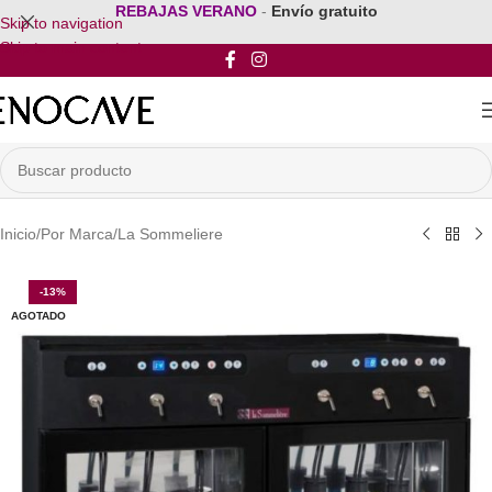
REBAJAS VERANO
-
Envío gratuito
Skip to navigation
Skip to main content
Inicio
/
Por Marca
/
La Sommeliere
-13%
AGOTADO