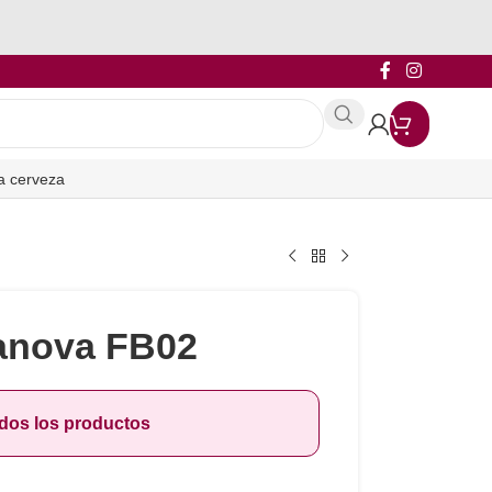
a cerveza
anova FB02
odos los productos