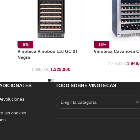
-5%
-13%
Vinoteca Vinobox 110 GC 2T
Vinoteca Cavanova 
Negra
1.949,
2.235,00
€
1.329,00
€
1.399,00
€
ADICIONALES
TODO SOBRE VINOTECAS
 Devoluciones
e las cookies
nes