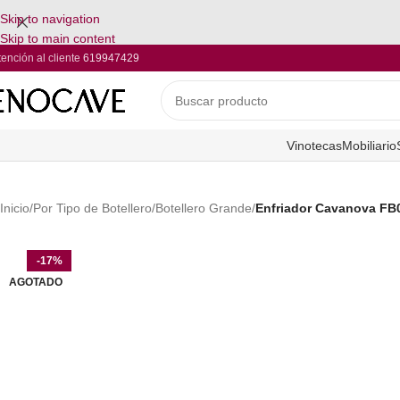
Skip to navigation
Skip to main content
tención al cliente
619947429
Vinotecas
Mobiliario
Inicio
/
Por Tipo de Botellero
/
Botellero Grande
/
Enfriador Cavanova FB
-17%
AGOTADO