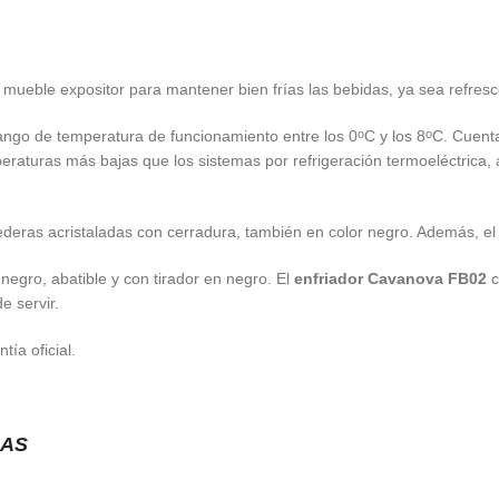
mueble expositor para mantener bien frías las bebidas, ya sea refresco
ango de temperatura de funcionamiento entre los 0
C y los 8
C. Cuenta
o
o
eraturas más bajas que los sistemas por refrigeración termoeléctrica,
rederas acristaladas con cerradura, también en color negro. Además, e
negro, abatible y con tirador en negro. El
enfriador Cavanova FB02
c
e servir.
tía oficial.
DAS