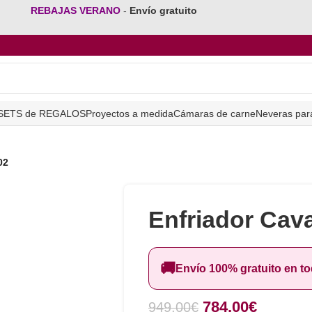
REBAJAS VERANO
-
Envío gratuito
SETS de REGALOS
Proyectos a medida
Cámaras de carne
Neveras par
02
Enfriador Cav
🚚
Envío 100% gratuito en t
784,00
€
949,00
€