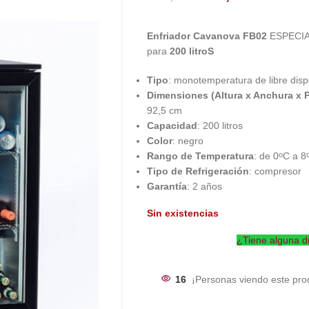
Enfriador Cavanova FB02
ESPECIAL
para
200 litroS
Tipo
: monotemperatura de libre disp
Dimensiones (Altura x Anchura x 
92,5 cm
Capacidad
: 200 litros
Color
: negro
Rango de Temperatura
: de 0
C a 8
o
Tipo de Refrigeración
: compresor
Garantía
: 2 años
Sin existencias
¿Tiene alguna d
16
¡Personas viendo este pro