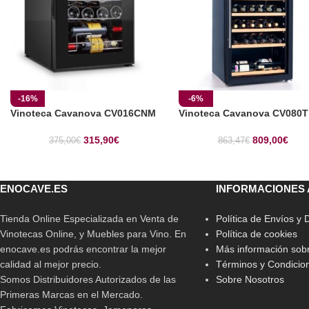
-16%
-6%
Vinoteca Cavanova CV016CNM
Vinoteca Cavanova CV080T
315,90
€
809,00
€
375,00
€
863,47
€
ENOCAVE.ES
INFORMACIONES 
Tienda Online Especializada en Venta de
Política de Envíos y
Vinotecas Online, y Muebles para Vino. En
Política de cookies
enocave.es podrás encontrar la mejor
Más información sobr
calidad al mejor precio.
Términos y Condicio
Somos Distribuidores Autorizados de las
Sobre Nosotros
Primeras Marcas en el Mercado.