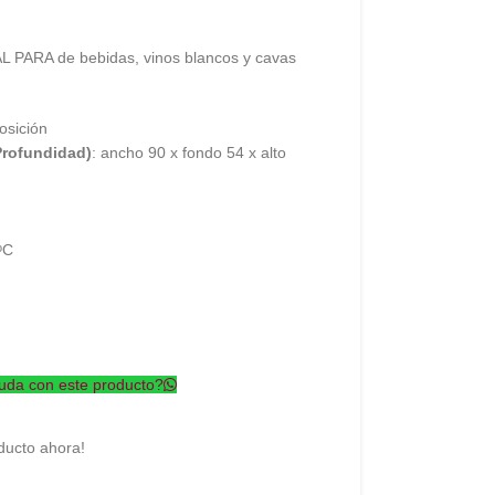
 PARA de bebidas, vinos blancos y cavas
osición
Profundidad)
: ancho 90 x fondo 54 x alto
C
o
uda con este producto?
ducto ahora!