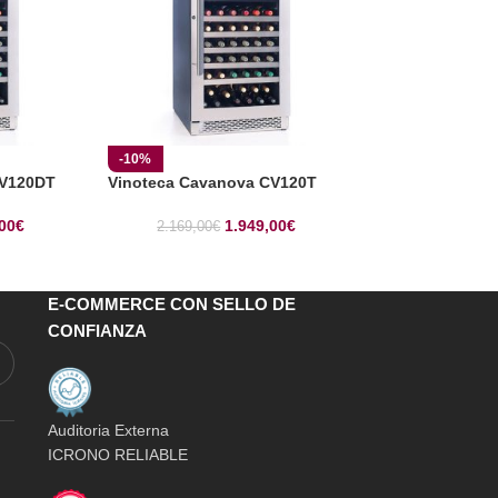
-10%
-17%
CV120DT
Vinoteca Cavanova CV120T
Vinoteca Cava
00
€
1.949,00
€
2.169,00
€
2.777,00
€
E-COMMERCE CON SELLO DE
CONFIANZA
Auditoria Externa
ICRONO RELIABLE