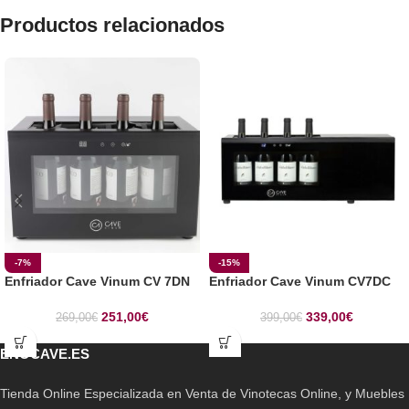
Productos relacionados
-7%
-15%
Enfriador Cave Vinum CV 7DN
Enfriador Cave Vinum CV7DC
251,00
€
339,00
€
269,00
€
399,00
€
ENOCAVE.ES
Tienda Online Especializada en Venta de Vinotecas Online, y Muebles