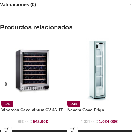
Valoraciones (0)
Productos relacionados
-6%
-23%
Vinoteca Cave Vinum CV 46 1T
Nevera Cave Frigo
642,00
€
1.024,00
€
680,00
€
1.331,00
€