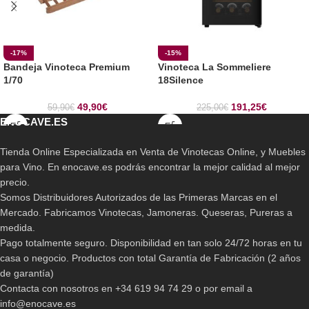
-17%
-15%
Bandeja Vinoteca Premium
Vinoteca La Sommeliere
1/70
18Silence
49,90
€
191,25
€
59,90
€
225,00
€
ENOCAVE.ES
Tienda Online Especializada en Venta de Vinotecas Online, y Muebles
para Vino. En enocave.es podrás encontrar la mejor calidad al mejor
precio.
Somos Distribuidores Autorizados de las Primeras Marcas en el
Mercado. Fabricamos Vinotecas, Jamoneras. Queseras, Pureras a
medida.
Pago totalmente seguro. Disponibilidad en tan solo 24/72 horas en tu
casa o negocio. Productos con total Garantía de Fabricación (2 años
de garantía)
Contacta con nosotros en +34 619 94 74 29 o por email a
info@enocave.es