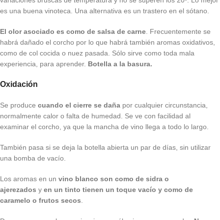
variaciones bruscas de temperatura y no se superen los 20º. Lo mejor
es una buena vinoteca. Una alternativa es un trastero en el sótano.
El olor asociado es como de salsa de carne
. Frecuentemente se
habrá dañado el corcho por lo que habrá también aromas oxidativos,
como de col cocida o nuez pasada. Sólo sirve como toda mala
experiencia, para aprender.
Botella a la basura.
Oxidación
Se produce
cuando el cierre se daña
por cualquier circunstancia,
normalmente calor o falta de humedad. Se ve con facilidad al
examinar el corcho, ya que la mancha de vino llega a todo lo largo.
También pasa si se deja la botella abierta un par de días, sin utilizar
una bomba de vacío.
Los aromas en un
vino blanco son como de sidra o
ajerezados
y
en un tinto tienen un toque vacío y como de
caramelo o frutos secos
.