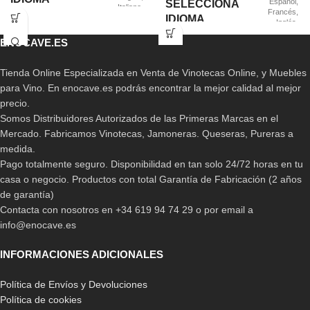
Español
,
SELECCIONA
Italiano
,
Francés
,
Ruso
IDIOMA
Inglés
,
Italiano
,
ENOCAVE.ES
Ruso
Tienda Online Especializada en Venta de Vinotecas Online, y Muebles
para Vino. En enocave.es podrás encontrar la mejor calidad al mejor
precio.
Somos Distribuidores Autorizados de las Primeras Marcas en el
Mercado. Fabricamos Vinotecas, Jamoneras. Queseras, Pureras a
medida.
Pago totalmente seguro. Disponibilidad en tan solo 24/72 horas en tu
casa o negocio. Productos con total Garantía de Fabricación (2 años
de garantía)
Contacta con nosotros en +34 619 94 74 29 o por email a
info@enocave.es
INFORMACIONES ADICIONALES
Política de Envíos y Devoluciones
Política de cookies