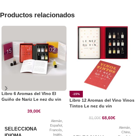
Productos relacionados
Libro 6 Aromas del VIno El
-15%
Guiño de Nariz Le nez du vin
Libro 12 Aromas del Vino Vinos
Tintos Le nez du vin
39,00
€
68,60
€
81,00
€
Alemán
,
Español
,
Alemán
,
SELECCIONA
Francés
,
Chino
,
Inglés
,
IDIOMA