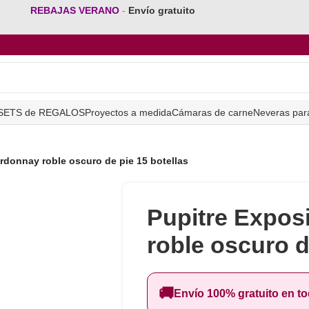
REBAJAS VERANO
-
Envío gratuito
SETS de REGALOS
Proyectos a medida
Cámaras de carne
Neveras par
rdonnay roble oscuro de pie 15 botellas
Pupitre Expos
roble oscuro d
🚚
Envío 100% gratuito en t