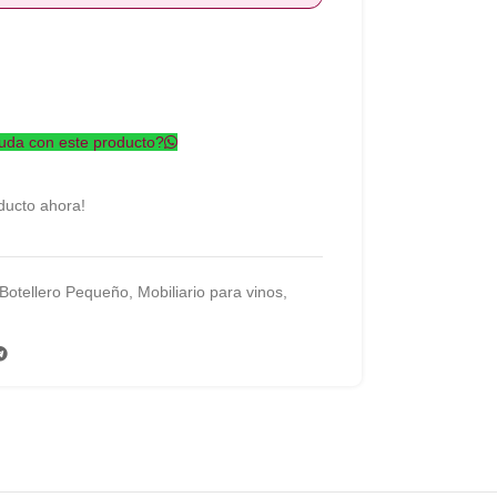
uda con este producto?
ducto ahora!
Botellero Pequeño
,
Mobiliario para vinos
,