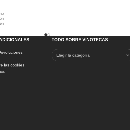
ino
rón
 en
lor
ino
ble
ADICIONALES
TODO SOBRE VINOTECAS
 Devoluciones
e las cookies
nes