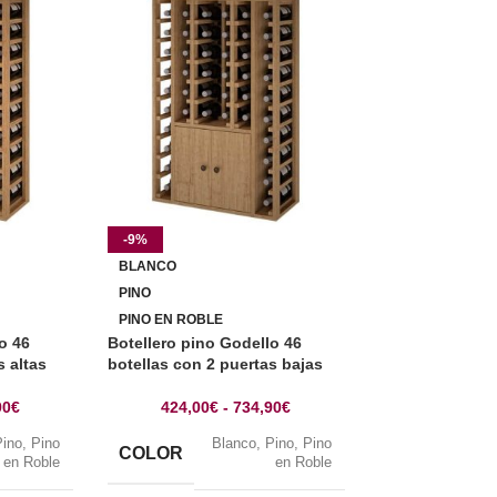
-9%
-9%
BLANCO
BLANCO
PINO
PINO
PINO EN ROBLE
PINO EN ROBLE
o 46
Botellero pino Godello 46
Mueble Vinos C
s altas
botellas con 2 puertas bajas
Arganza
90
€
424,00
€
-
734,90
€
439,00
€
Pino
,
Pino
Blanco
,
Pino
,
Pino
B
COLOR
COLOR
en Roble
en Roble