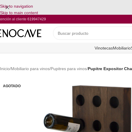
Skip to navigation
Skip to main content
tención al cliente
619947429
Vinotecas
Mobiliario
Inicio
/
Mobiliario para vinos
/
Pupitres para vinos
/
Pupitre Expositor Cha
AGOTADO