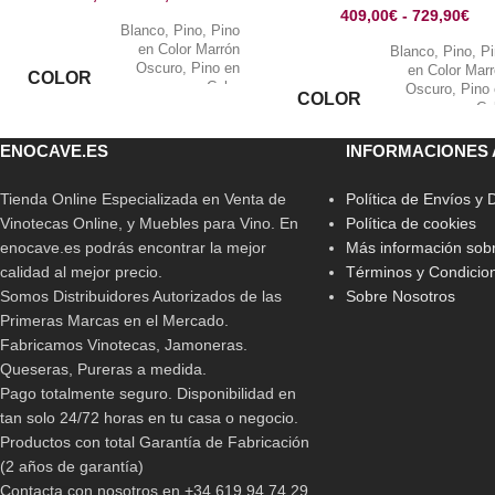
409,00
€
-
729,90
€
Blanco
,
Pino
,
Pino
en Color Marrón
Blanco
,
Pino
,
P
Oscuro
,
Pino en
en Color Mar
COLOR
Color
Oscuro
,
Pino
COLOR
Negro/Grafito
,
Pino
Co
en Roble
Negro/Grafito
,
P
en Ro
ENOCAVE.ES
INFORMACIONES 
Tienda Online Especializada en Venta de
Política de Envíos y
Vinotecas Online, y Muebles para Vino. En
Política de cookies
enocave.es podrás encontrar la mejor
Más información sobr
calidad al mejor precio.
Términos y Condicio
Somos Distribuidores Autorizados de las
Sobre Nosotros
Primeras Marcas en el Mercado.
Fabricamos Vinotecas, Jamoneras.
Queseras, Pureras a medida.
Pago totalmente seguro. Disponibilidad en
tan solo 24/72 horas en tu casa o negocio.
Productos con total Garantía de Fabricación
(2 años de garantía)
Contacta con nosotros en +34 619 94 74 29