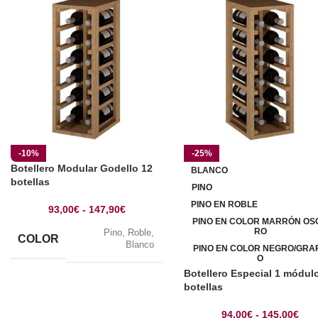
-10%
-25%
Botellero Modular Godello 12
BLANCO
botellas
PINO
PINO EN ROBLE
93,00
€
-
147,90
€
PINO EN COLOR MARRÓN OS
RO
Pino
,
Roble
,
COLOR
Blanco
PINO EN COLOR NEGRO/GRAF
O
Botellero Especial 1 módul
botellas
94,00
€
-
145,00
€