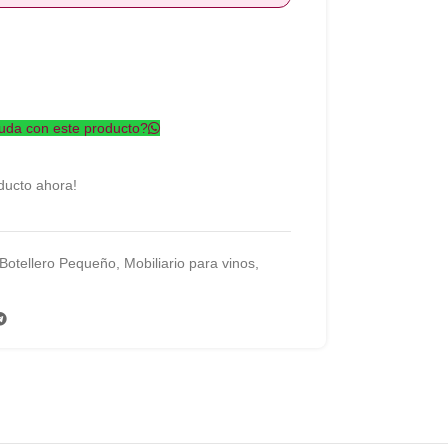
uda con este producto?
ducto ahora!
Botellero Pequeño
,
Mobiliario para vinos
,