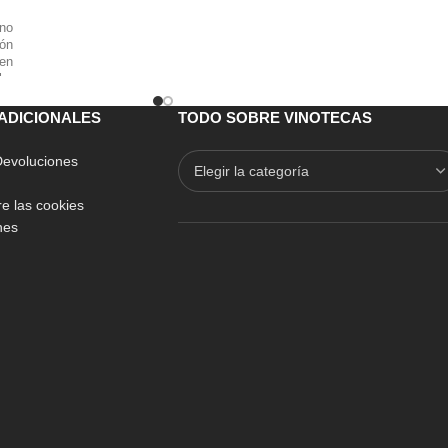
ino
rón
 en
lor
ino
ble
ADICIONALES
TODO SOBRE VINOTECAS
 Devoluciones
e las cookies
nes