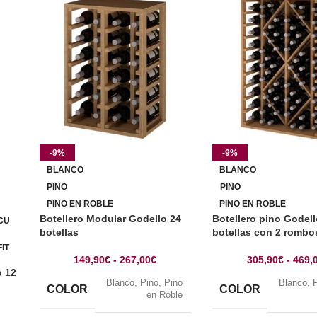
-9%
-9%
BLANCO
BLANCO
PINO
PINO
PINO EN ROBLE
PINO EN ROBLE
Botellero Modular Godello 24
Botellero pino Godell
CU
botellas
botellas con 2 rombo
IT
149,90
€
-
267,00
€
305,90
€
-
469,
o 12
Blanco
,
Pino
,
Pino
Blanco
,
COLOR
COLOR
en Roble