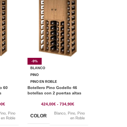
-9%
-9%
BLANCO
BLANCO
PINO
PINO
PINO EN ROBLE
PINO EN ROBLE
o 60
Botellero Pino Godello 46
Botellero pino 
s
botellas con 2 puertas altas
botellas con 2 
00
€
424,00
€
-
734,90
€
424,00
€
Pino
,
Pino
Blanco
,
Pino
,
Pino
B
COLOR
COLOR
en Roble
en Roble