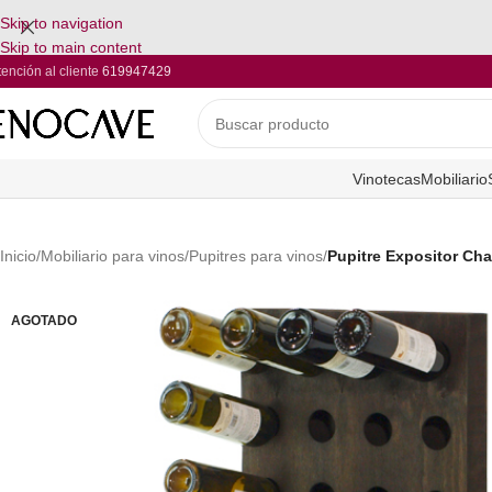
Skip to navigation
Skip to main content
tención al cliente
619947429
Vinotecas
Mobiliario
Inicio
/
Mobiliario para vinos
/
Pupitres para vinos
/
Pupitre Expositor Cha
AGOTADO