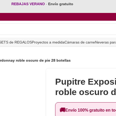
REBAJAS VERANO
-
Envío gratuito
SETS de REGALOS
Proyectos a medida
Cámaras de carne
Neveras par
rdonnay roble oscuro de pie 28 botellas
Pupitre Expos
roble oscuro d
🚚
Envío 100% gratuito en t