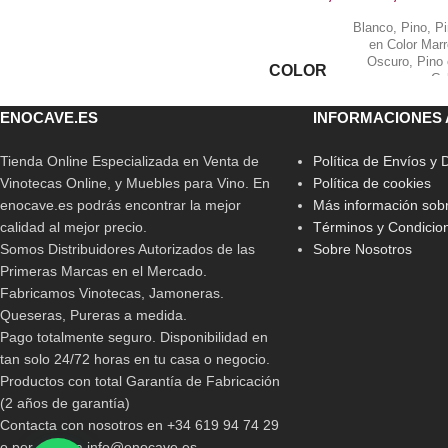
Blanco
,
Pino
,
P
en Color Mar
Oscuro
,
Pino
COLOR
Co
Negro/Grafito
,
P
en Ro
ENOCAVE.ES
INFORMACIONES 
Tienda Online Especializada en Venta de
Política de Envíos y
Vinotecas Online, y Muebles para Vino. En
Política de cookies
enocave.es podrás encontrar la mejor
Más información sobr
calidad al mejor precio.
Términos y Condicio
Somos Distribuidores Autorizados de las
Sobre Nosotros
Primeras Marcas en el Mercado.
Fabricamos Vinotecas, Jamoneras.
Queseras, Pureras a medida.
Pago totalmente seguro. Disponibilidad en
tan solo 24/72 horas en tu casa o negocio.
Productos con total Garantía de Fabricación
(2 años de garantía)
Contacta con nosotros en +34 619 94 74 29
o por email a info@enocave.es