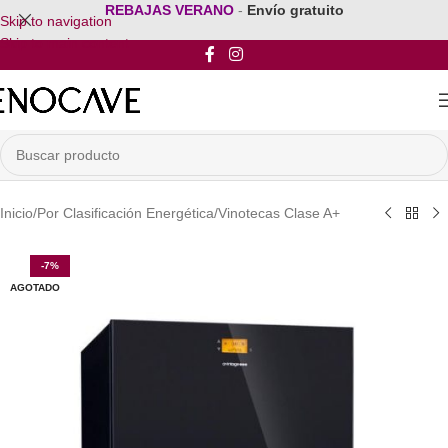
REBAJAS VERANO
-
Envío gratuito
Skip to navigation
Skip to main content
Inicio
/
Por Clasificación Energética
/
Vinotecas Clase A+
-7%
AGOTADO