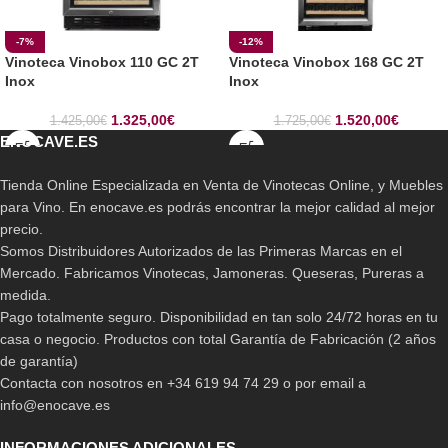
-7%
-12%
Vinoteca Vinobox 110 GC 2T
Vinoteca Vinobox 168 GC 2T
Inox
Inox
1.325,00
€
1.520,00
€
1.425,00
€
1.725,00
€
ENOCAVE.ES
Tienda Online Especializada en Venta de Vinotecas Online, y Muebles
para Vino. En enocave.es podrás encontrar la mejor calidad al mejor
precio.
Somos Distribuidores Autorizados de las Primeras Marcas en el
Mercado. Fabricamos Vinotecas, Jamoneras. Queseras, Pureras a
medida.
Pago totalmente seguro. Disponibilidad en tan solo 24/72 horas en tu
casa o negocio. Productos con total Garantía de Fabricación (2 años
de garantía)
Contacta con nosotros en +34 619 94 74 29 o por email a
info@enocave.es
INFORMACIONES ADICIONALES