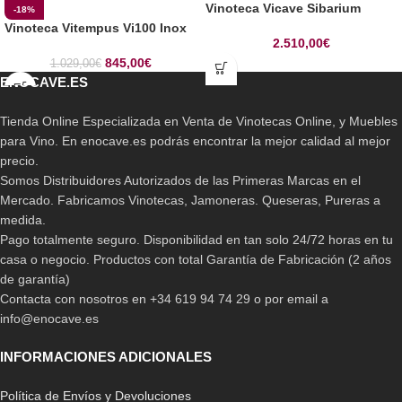
Vinoteca Vicave Sibarium
-18%
Vinoteca Vitempus Vi100 Inox
2.510,00
€
845,00
€
1.029,00
€
ENOCAVE.ES
Tienda Online Especializada en Venta de Vinotecas Online, y Muebles
para Vino. En enocave.es podrás encontrar la mejor calidad al mejor
precio.
Somos Distribuidores Autorizados de las Primeras Marcas en el
Mercado. Fabricamos Vinotecas, Jamoneras. Queseras, Pureras a
medida.
Pago totalmente seguro. Disponibilidad en tan solo 24/72 horas en tu
casa o negocio. Productos con total Garantía de Fabricación (2 años
de garantía)
Contacta con nosotros en +34 619 94 74 29 o por email a
info@enocave.es
INFORMACIONES ADICIONALES
Política de Envíos y Devoluciones