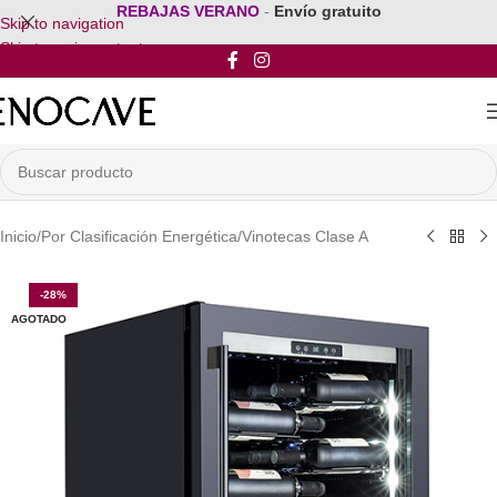
REBAJAS VERANO
-
Envío gratuito
Skip to navigation
Skip to main content
Inicio
/
Por Clasificación Energética
/
Vinotecas Clase A
-28%
AGOTADO