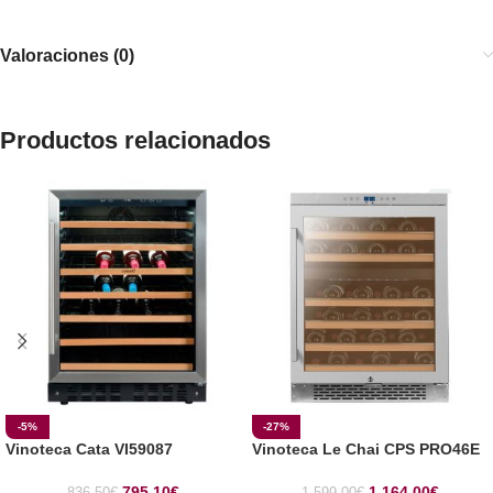
Valoraciones (0)
Productos relacionados
-5%
-27%
Vinoteca Cata VI59087
Vinoteca Le Chai CPS PRO46E
795,10
€
1.164,00
€