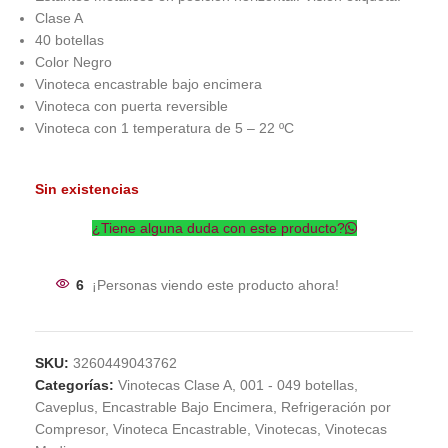
Clase A
40 botellas
Color Negro
Vinoteca encastrable bajo encimera
Vinoteca con puerta reversible
Vinoteca con 1 temperatura de 5 – 22 ºC
Sin existencias
¿Tiene alguna duda con este producto?
6
¡Personas viendo este producto ahora!
SKU:
3260449043762
Categorías:
Vinotecas Clase A
,
001 - 049 botellas
,
Caveplus
,
Encastrable Bajo Encimera
,
Refrigeración por
Compresor
,
Vinoteca Encastrable
,
Vinotecas
,
Vinotecas