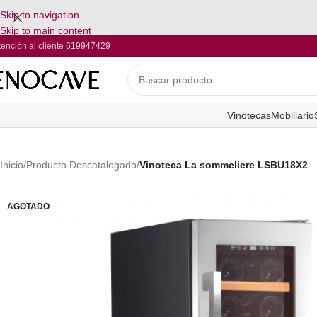
Skip to navigation
Skip to main content
tención al cliente
619947429
Vinotecas
Mobiliario
Inicio
/
Producto Descatalogado
/
Vinoteca La sommeliere LSBU18X2
AGOTADO