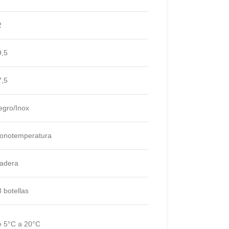
2
9,5
7,5
egro/Inox
onotemperatura
adera
 botellas
e 5°C a 20°C