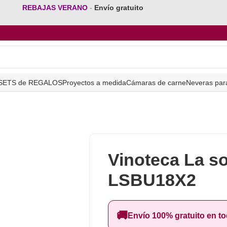
REBAJAS VERANO
-
Envío gratuito
SETS de REGALOS
Proyectos a medida
Cámaras de carne
Neveras par
Vinoteca La s
LSBU18X2
🚚
Envío 100% gratuito en t