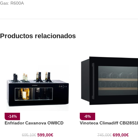
Gas: R600A
Productos relacionados
-14%
-6%
Enfriador Cavanova OW8CD
Vinoteca Climadiff CBI28S
599,00
€
699,00
€
695,10
€
745,00
€