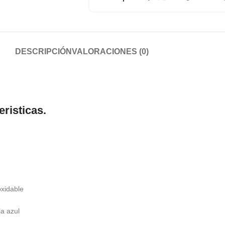
DESCRIPCIÓN
VALORACIONES (0)
risticas.
oxidable
la azul