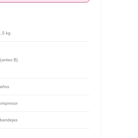
1,5 kg
(antes B)
 años
ompresor
 bandejas