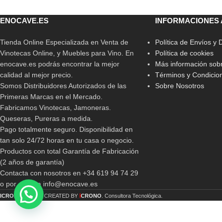
ENOCAVE.ES
INFORMACIONES 
Tienda Online Especializada en Venta de
Política de Envíos y
Vinotecas Online, y Muebles para Vino. En
Política de cookies
enocave.es podrás encontrar la mejor
Más información sobr
calidad al mejor precio.
Términos y Condicio
Somos Distribuidores Autorizados de las
Sobre Nosotros
Primeras Marcas en el Mercado.
Fabricamos Vinotecas, Jamoneras.
Queseras, Pureras a medida.
Pago totalmente seguro. Disponibilidad en
tan solo 24/72 horas en tu casa o negocio.
Productos con total Garantía de Fabricación
(2 años de garantía)
Contacta con nosotros en +34 619 94 74 29
o por email a info@enocave.es
i
ICRONO
2019 CREATED BY
CRONO
. Consultora Tecnológica.