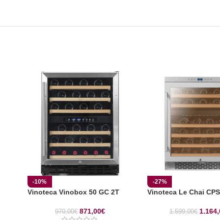
-10%
-27%
Vinoteca Vinobox 50 GC 2T
Vinoteca Le Chai CP
871,00
€
1.164,
970,00
€
1.599,00
€