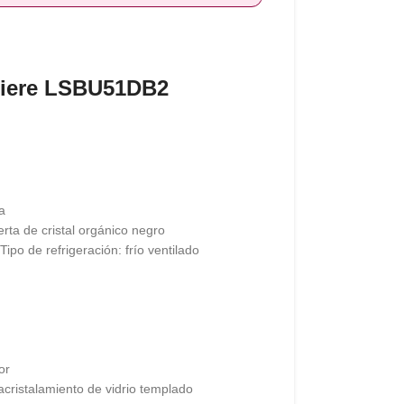
liere LSBU51DB2
a
rta de cristal orgánico negro
ipo de refrigeración: frío ventilado
or
 acristalamiento de vidrio templado