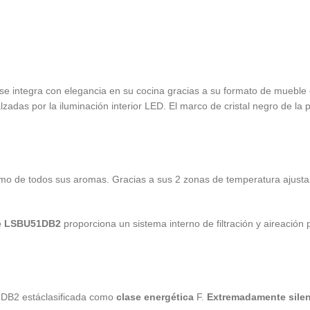
se integra con elegancia en su cocina gracias a su formato de mueble
alzadas por la iluminación interior LED. El marco de cristal negro de la 
ximo de todos sus aromas. Gracias a sus 2 zonas de temperatura ajusta
re LSBU51DB2
proporciona un sistema interno de filtración y aireación
1DB2 estáclasificada como
clase energética
F
.
Extremadamente sile