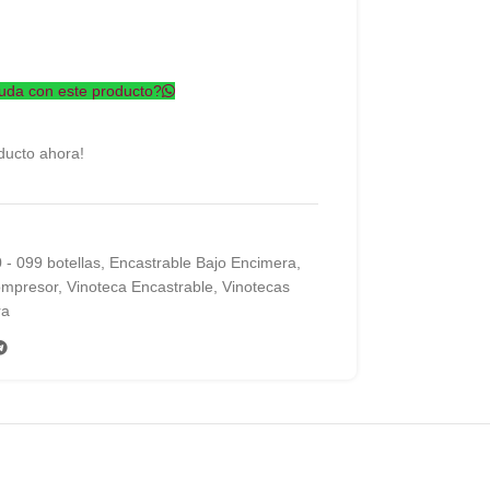
uda con este producto?
ducto ahora!
 - 099 botellas
,
Encastrable Bajo Encimera
,
ompresor
,
Vinoteca Encastrable
,
Vinotecas
ra