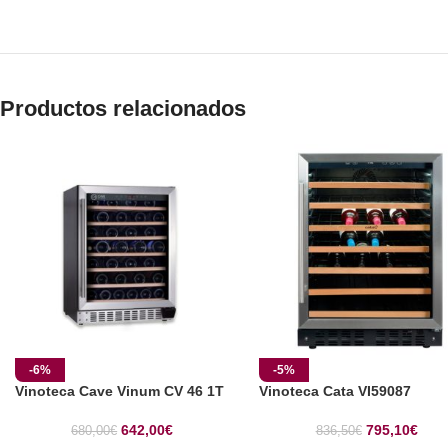
Productos relacionados
-6%
-5%
Vinoteca Cave Vinum CV 46 1T
Vinoteca Cata VI59087
642,00
€
795,10
€
680,00
€
836,50
€