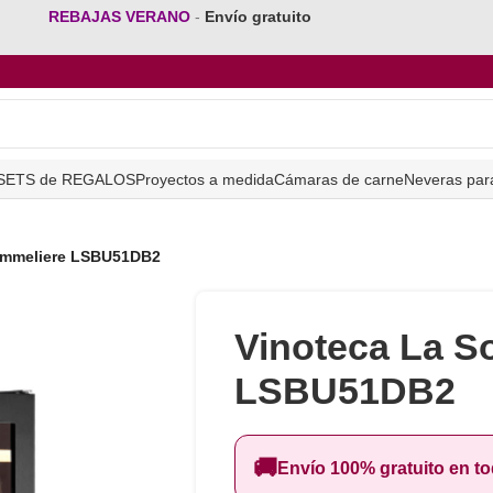
REBAJAS VERANO
-
Envío gratuito
SETS de REGALOS
Proyectos a medida
Cámaras de carne
Neveras par
ommeliere LSBU51DB2
Vinoteca La S
LSBU51DB2
🚚
Envío 100% gratuito en t