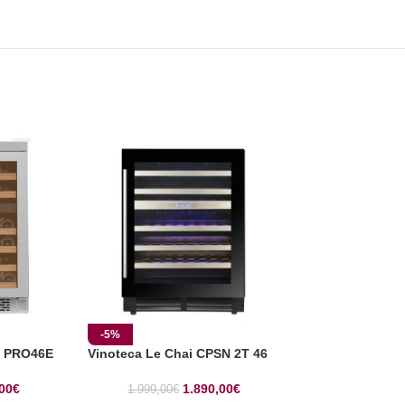
Vinoteca Inedit
-5%
S PRO46E
Vinoteca Le Chai CPSN 2T 46
2.29
00
€
1.890,00
€
1.999,00
€