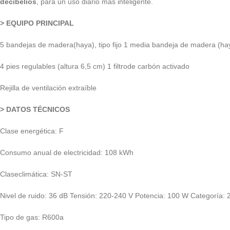
decibelios
, para un uso diario más inteligente.
> EQUIPO PRINCIPAL
5 bandejas de madera(haya), tipo fijo 1 media bandeja de madera (ha
4 pies regulables (altura 6,5 cm) 1 filtrode carbón activado
Rejilla de ventilación extraíble
> DATOS TÉCNICOS
Clase energética: F
Consumo anual de electricidad: 108 kWh
Claseclimática: SN-ST
Nivel de ruido: 36 dB Tensión: 220-240 V Potencia: 100 W Categoría:
Tipo de gas: R600a