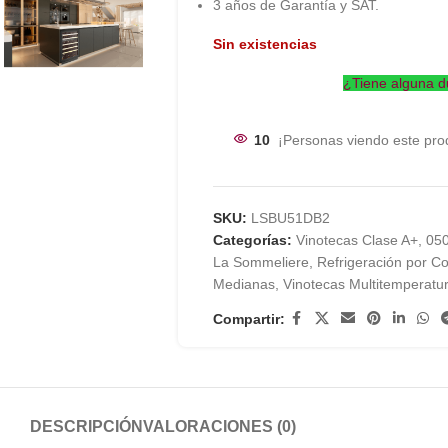
3 años de Garantía y SAT.
Sin existencias
¿Tiene alguna d
10
¡Personas viendo este pro
SKU:
LSBU51DB2
Categorías:
Vinotecas Clase A+
,
050
La Sommeliere
,
Refrigeración por C
Medianas
,
Vinotecas Multitemperatu
Compartir:
DESCRIPCIÓN
VALORACIONES (0)