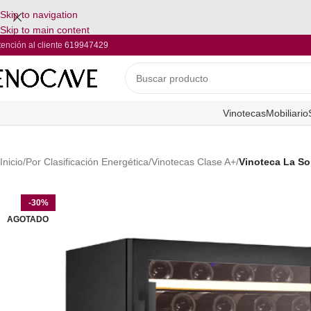
Skip to navigation
Skip to main content
tención al cliente
619947429
Vinotecas
Mobiliario
Inicio
/
Por Clasificación Energética
/
Vinotecas Clase A+
/
Vinoteca La S
-30%
AGOTADO