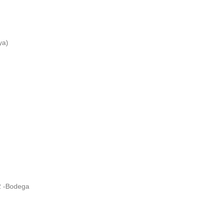
ya)
 2 -Bodega