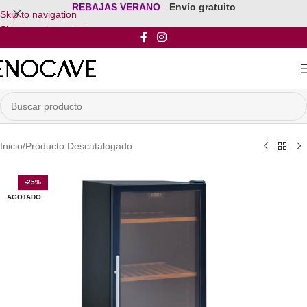
REBAJAS VERANO
-
Envío gratuito
Skip to navigation
Skip to main content
Inicio
/
Producto Descatalogado
-25%
AGOTADO