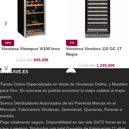
-18%
-7%
Vinoteca Vitempus Vi100 Inox
Vinoteca Vinobox 110 GC 1T
Negra
845,00
€
1.029,00
€
1.245,00
€
1.339,00
€
ENOCAVE.ES
Tienda Online Especializada en Venta de Vinotecas Online, y Muebles
para Vino. En enocave.es podrás encontrar la mejor calidad al mejor
precio.
Somos Distribuidores Autorizados de las Primeras Marcas en el
Mercado. Fabricamos Vinotecas, Jamoneras. Queseras, Pureras a
medida.
Pago totalmente seguro. Disponibilidad en tan solo 24/72 horas en tu
casa o negocio. Productos con total Garantía de Fabricación (2 años