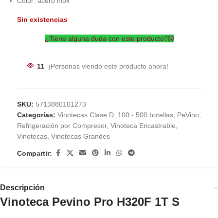
Color: acero inox
Sin existencias
¿Tiene alguna duda con este producto?
11
¡Personas viendo este producto ahora!
SKU:
5713880101273
Categorías:
Vinotecas Clase D
,
100 - 500 botellas
,
PeVino
,
Refrigeración por Compresor
,
Vinoteca Encastrable
,
Vinotecas
,
Vinotecas Grandes
Compartir:
Descripción
Vinoteca Pevino Pro H320F 1T S