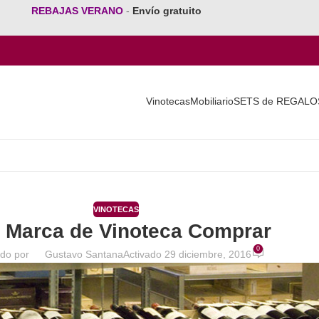
REBAJAS VERANO
-
Envío gratuito
Vinotecas
Mobiliario
SETS de REGALO
VINOTECAS
 Marca de Vinoteca Comprar
0
ado por
Gustavo Santana
Activado 29 diciembre, 2016