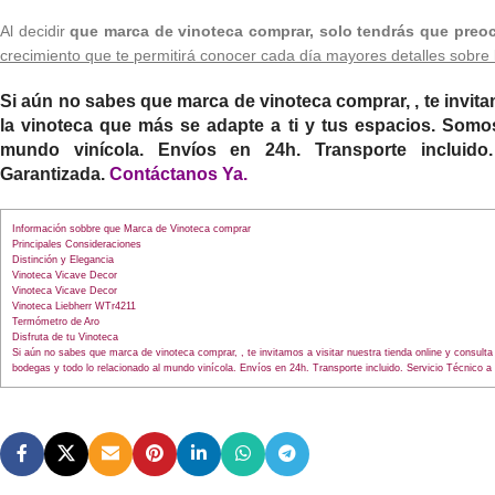
Al decidir
que marca de vinoteca comprar, solo tendrás que preoc
crecimiento que te permitirá conocer cada día mayores detalles sobre
Si aún no sabes
que marca de vinoteca comprar,
, te invit
la vinoteca que más se adapte a ti y tus espacios. Somos
mundo vinícola. Envíos en 24h. Transporte incluido
Garantizada.
Contáctanos Ya.
Información sobbre que Marca de Vinoteca comprar
Principales Consideraciones
Distinción y Elegancia
Vinoteca Vicave Decor
Vinoteca Vicave Decor
Vinoteca Liebherr WTr4211
Termómetro de Aro
Disfruta de tu Vinoteca
Si aún no sabes que marca de vinoteca comprar, , te invitamos a visitar nuestra tienda online y consul
bodegas y todo lo relacionado al mundo vinícola. Envíos en 24h. Transporte incluido. Servicio Técnico a