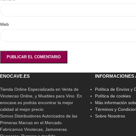
Web
ENOCAVE.ES
INFORMACIONES 
Tienda Online Especializada en Venta de
Política de Envíos y
Vinotecas Online, y Muebles para Vino. En
Política de cookies
enocave.es podrás encontrar la mejor
Más información sobr
calidad al mejor precio.
Términos y Condicio
Somos Distribuidores Autorizados de las
Sobre Nosotros
Primeras Marcas en el Mercado.
Fabricamos Vinotecas, Jamoneras.
Queseras, Pureras a medida.