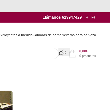
Llámanos
619947429
S
Proyectos a medida
Cámaras de carne
Neveras para cerveza
0,00
€
0
productos