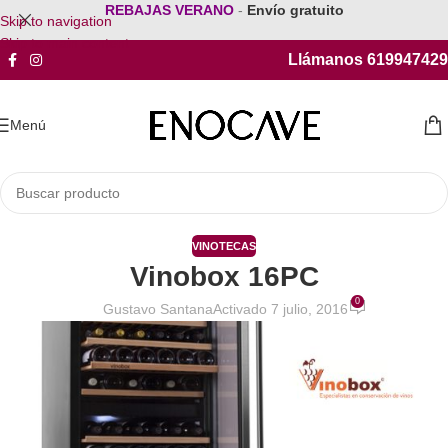
REBAJAS VERANO
-
Envío gratuito
Skip to navigation
Skip to main content
Llámanos 619947429
Menú
VINOTECAS
Vinobox 16PC
0
Gustavo Santana
Activado 7 julio, 2016