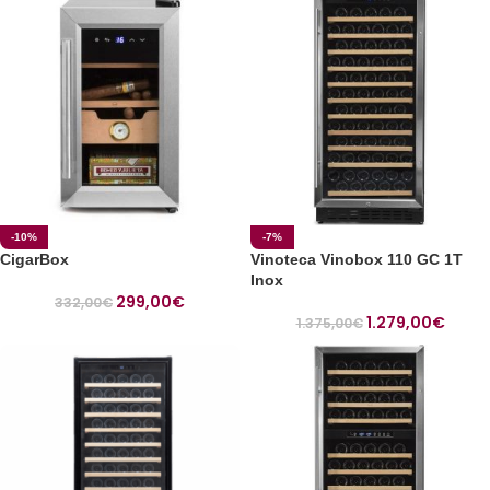
-10%
-7%
CigarBox
Vinoteca Vinobox 110 GC 1T
Inox
299,00
€
332,00
€
1.279,00
€
1.375,00
€