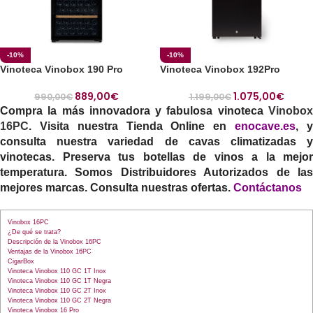
-10%
-10%
Vinoteca Vinobox 190 Pro
Vinoteca Vinobox 192Pro
889,00
€
1.075,00
€
990,00
€
1.199,00
€
Compra la más innovadora y fabulosa vinoteca
Vinobox
16PC
. Visita nuestra Tienda Online en
enocave.es
, 
consulta nuestra variedad de cavas climatizadas y
vinotecas. Preserva tus botellas de vinos a la mejor
temperatura. Somos Distribuidores Autorizados de las
mejores marcas. Consulta nuestras ofertas.
Contáctanos
Vinobox 16PC
¿De qué se trata?
Descripción de la Vinobox 16PC
Ventajas de la Vinobox 16PC
CigarBox
Vinoteca Vinobox 110 GC 1T Inox
Vinoteca Vinobox 110 GC 1T Negra
Vinoteca Vinobox 110 GC 2T Inox
Vinoteca Vinobox 110 GC 2T Negra
Vinoteca Vinobox 16 Pro