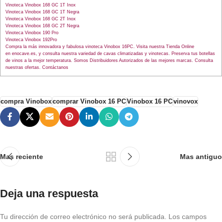
Vinoteca Vinobox 168 GC 1T Inox
Vinoteca Vinobox 168 GC 1T Negra
Vinoteca Vinobox 168 GC 2T Inox
Vinoteca Vinobox 168 GC 2T Negra
Vinoteca Vinobox 190 Pro
Vinoteca Vinobox 192Pro
Compra la más innovadora y fabulosa vinoteca Vinobox 16PC. Visita nuestra Tienda Online
en enocave.es, y consulta nuestra variedad de cavas climatizadas y vinotecas. Preserva tus botellas
de vinos a la mejor temperatura. Somos Distribuidores Autorizados de las mejores marcas. Consulta
nuestras ofertas. Contáctanos
compra Vinobox
comprar Vinobox 16 PC
Vinobox 16 PC
vinovox
Mas reciente
Mas antiguo
Deja una respuesta
Tu dirección de correo electrónico no será publicada.
Los campos