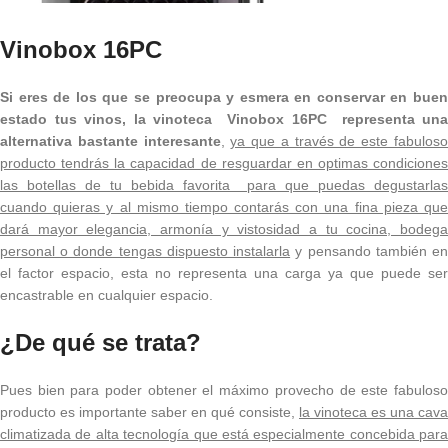
Vinobox 16PC
Si eres de los que se preocupa y esmera en conservar en buen
estado tus vinos, la vinoteca Vinobox 16PC representa una
alternativa bastante interesante
,
ya que a través de este fabulos
producto tendrás la capacidad de resguardar en optimas condiciones
las botellas de tu bebida favorita para que puedas degustarlas
cuando quieras y al mismo tiempo contarás con una fina pieza que
dará mayor elegancia, armonía y vistosidad a tu cocina, bodega
personal o donde tengas dispuesto instalarla
y pensando también e
el factor espacio, esta no representa una carga ya que puede ser
encastrable en cualquier espacio.
¿De qué se trata?
Pues bien para poder obtener el máximo provecho de este fabuloso
producto es importante saber en qué consiste,
la vinoteca es una cava
climatizada de alta tecnología que está especialmente concebida para