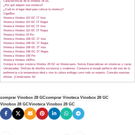
Características de la Vinobox 28 GC
¿Por qué adquirir una vinoteca?
¿Cuál es el lugar ideal para colocar la vinoteca?
CigarBox
Vinoteca Vinobox 110 GC 1T Inox
Vinoteca Vinobox 110 GC 1T Negra
Vinoteca Vinobox 110 GC 2T Inox
Vinoteca Vinobox 110 GC 2T Negra
Vinoteca Vinobox 16 Pro
Vinoteca Vinobox 168 GC 1T Inox
Vinoteca Vinobox 168 GC 1T Negra
Vinoteca Vinobox 168 GC 2T Inox
Vinoteca Vinobox 168 GC 2T Negra
Vinoteca Vinobox 190 Pro
Vinoteca Vinobox 192Pro
Compra la mejor vinoteca Vinobox 28 GC en Vinotecauno. Somos Especialistas en vinotecas y cavas
climatizadas. Disfruta de diseños exclusivos y modernos. Conserva el estado perfecto del vino de tu
preferencia a la temperatura ideal y vive la cultura enóloga como todo un experto. Consulta nuestras
ofertas. ¡Contáctanos Ya!
comprar Vinobox 28 GC
comprar Vinoteca Vinobox 28 GC
Vinobox 28 GC
Vinoteca Vinobox 28 GC