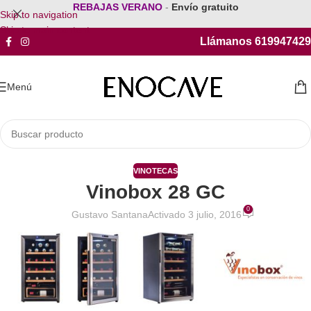
REBAJAS VERANO
-
Envío gratuito
Skip to navigation
Skip to main content
Llámanos 619947429
Menú
VINOTECAS
Vinobox 28 GC
0
Gustavo Santana
Activado 3 julio, 2016