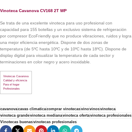
Vinoteca Cavanova CV168 2T WP
Se trata de una excelente vinoteca para uso profesional con
capacidad para 155 botellas y un exclusivo sistema de refrigeración
por compresor EcoFriendly que no produce vibraciones, ruidos y logra
una mejor eficiencia energética. Dispone de dos zonas de
temperatura (de 5ºC hasta 10ºC y de 10ºC hasta 18ºC). Dispone de
display digital para visualizar la temperatura de cada sector y
terminaciones en color negro y acero inoxidable.
Vinotecas Cavanova
Calidad y eficiencia
Para el hogar
Profesionales
cavanova
cavas climatica
comprar vinotecas
vino
vinos
vinoteca
vinoteca grande
vinoteca mediana
vinoteca oferta
vinoteca profesionales
Vinotecas buenas
vinotecas profesionales