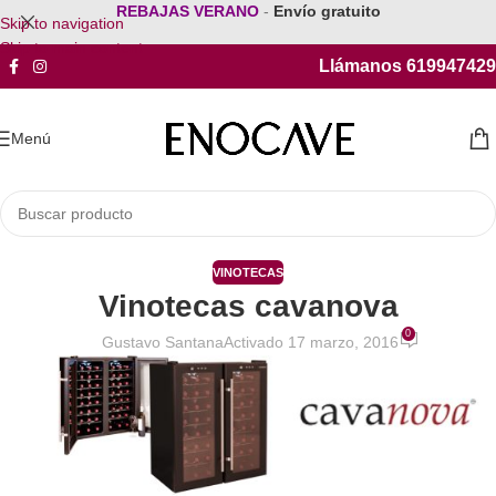
REBAJAS VERANO
-
Envío gratuito
Skip to navigation
Skip to main content
Llámanos 619947429
Menú
VINOTECAS
Vinotecas cavanova
0
Gustavo Santana
Activado 17 marzo, 2016