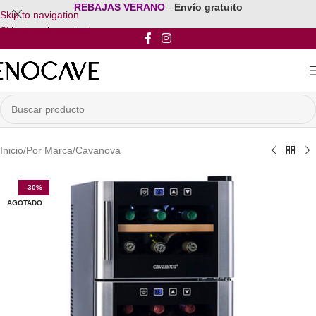
REBAJAS VERANO
-
Envío gratuito
Skip to navigation
Skip to main content
Inicio
/
Por Marca
/
Cavanova
-30%
AGOTADO