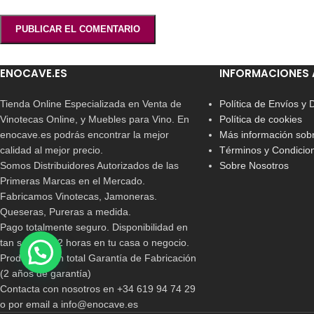
ENOCAVE.ES
INFORMACIONES 
Tienda Online Especializada en Venta de
Política de Envíos y
Vinotecas Online, y Muebles para Vino. En
Política de cookies
enocave.es podrás encontrar la mejor
Más información sobr
calidad al mejor precio.
Términos y Condicio
Somos Distribuidores Autorizados de las
Sobre Nosotros
Primeras Marcas en el Mercado.
Fabricamos Vinotecas, Jamoneras.
Queseras, Pureras a medida.
Pago totalmente seguro. Disponibilidad en
tan solo 24/72 horas en tu casa o negocio.
Productos con total Garantía de Fabricación
(2 años de garantía)
Contacta con nosotros en +34 619 94 74 29
o por email a info@enocave.es