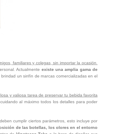
gos, familiares y colegas, sin importar la ocasión.
personal. Actualmente
existe una amplia gama de
brindad un sinfín de marcas comercializadas en el
osa y valiosa tarea de preservar tu bebida favorita
cuidando al máximo todos los detalles para poder
eben cumplir ciertos parámetros, esto incluye por
osición de las botellas, los olores en el entorno
antes de
Vinotecas Teka
a la hora de diseñar sus