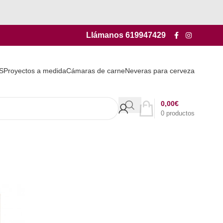
Llámanos
619947429
S
Proyectos a medida
Cámaras de carne
Neveras para cerveza
0,00
€
0
productos