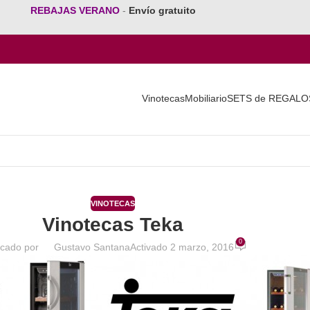
REBAJAS VERANO
-
Envío gratuito
Vinotecas
Mobiliario
SETS de REGALO
VINOTECAS
Vinotecas Teka
0
icado por
Gustavo Santana
Activado 2 marzo, 2016