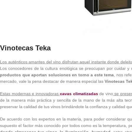
Vinotecas Teka
Los auténticos amantes del vino disfrutan aquel instante donde deleit
Los conocedores de la cultura enológica se preocupan por cuidar y m
productos que aportan soluciones en torno a este tema
, nos ref
mercado, vale la pena destacar de manera especial las
Vinotecas Te
Estas modernas e innovadoras
cavas climatizadas
de vino
se present
de la manera más práctica y sencilla de la mano de la más alta tec
preservar la calidad de tus vinos brindándote la confianza y calidad q
De acuerdo con los expertos en la materia, para poder considerar q
supuesto el factor más conocido por todos como es la temperatura, pe
donde almacenas tus vinos, la iluminación, humedad,
entre otr