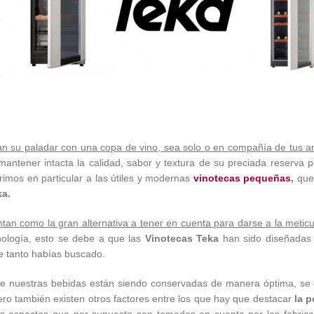
an su paladar con una copa de vino, sea solo o en compañía de tus ami
antener intacta la calidad, sabor y textura de su preciada reserva 
erimos en particular a las útiles y modernas
vinotecas pequeñas
,
que 
ka.
an como la gran alternativa a tener en cuenta para darse a la meticul
nología, esto se debe a que las
Vinotecas Teka
han sido diseñadas 
ue tanto habías buscado.
ue nuestras bebidas están siendo conservadas de manera óptima, se d
ro también existen otros factores entre los que hay que destacar
la p
os aspectos que por supuesto son tomados en cuenta por los fabric