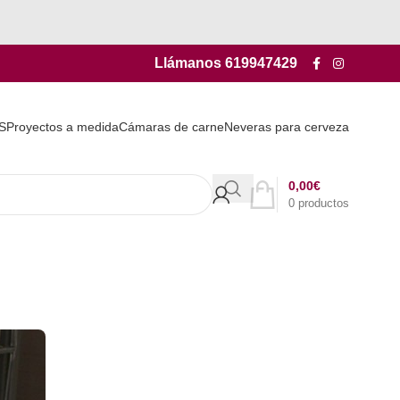
Llámanos
619947429
S
Proyectos a medida
Cámaras de carne
Neveras para cerveza
0,00
€
0
productos