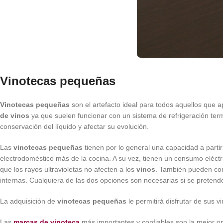
Vinotecas pequeñas
Vinotecas pequeñas
son el artefacto ideal para todos aquellos que 
de vinos
ya que suelen funcionar con un sistema de refrigeración term
conservación del líquido y afectar su evolución.
Las
vinotecas pequeñas
tienen por lo general una capacidad a partir
electrodoméstico más de la cocina. A su vez, tienen un consumo eléct
que los rayos ultravioletas no afecten a los
vinos
. También pueden con
internas. Cualquiera de las dos opciones son necesarias si se pretend
La adquisición de
vinotecas pequeñas
le permitirá disfrutar de sus 
Las
marcas de vinoteca
más importantes y confiables son la mejor op