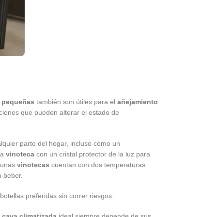
s pequeñas
también son útiles para el
añejamiento
iones que pueden alterar el estado de
alquier parte del hogar, incluso como un
na
vinoteca
con un cristal protector de la luz para
lgunas
vinotecas
cuentan con dos temperaturas
a beber.
otellas preferidas sin correr riesgos.
a
cava climatizada
ideal siempre depende de sus