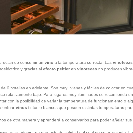
aprecian de consumir un
vino
a la temperatura correcta. Las
vinoteca
oeléctrico y gracias al
efecto peltier en vinotecas
no producen vibrac
 de 6 botellas en adelante. Son muy livianas y fáciles de colocar en cu
rico relativamente bajo. Para lugares muy iluminados se recomienda u
tar con la posibilidad de variar la temperatura de funcionamiento o a
e enfriar
vinos
tintos o blancos que poseen distintas temperaturas par
vinos de otra manera y aprenderá a conservarlos para poder añejar sus b
ción para adquirir un producto de calidad del cual no se arrepienta. L