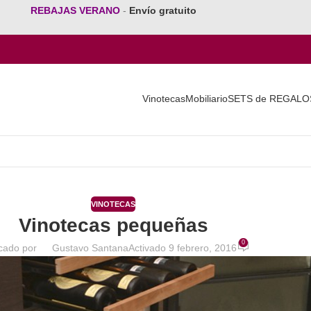
REBAJAS VERANO
-
Envío gratuito
Vinotecas
Mobiliario
SETS de REGALO
VINOTECAS
Vinotecas pequeñas
0
cado por
Gustavo Santana
Activado 9 febrero, 2016