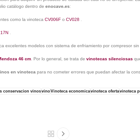
lio catálogo dentro de
enocave.es
:
entes como la vinoteca
CV006F
o
CV028
.
 17N
.
ca excelentes modelos con sistema de enfriamiento por compresor sin
Mendoza 46 cm
. Por lo general, se trata de
vinotecas silenciosas
qu
inos en vinoteca
para no cometer errores que puedan afectar la cons
s conservacion vinos
vino
Vinoteca economica
vinoteca oferta
vinoteca 