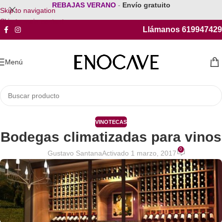
REBAJAS VERANO
-
Envío gratuito
Skip to navigation
Skip to main content
Llámanos 619947429
Menú
VINOTECAS
Bodegas climatizadas para vinos
0
Gustavo Santana
Activado 1 marzo, 2017