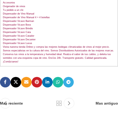
Accesorios
Oxigenador de vinos
Tu pedido a un clic
Dispensador de Vino Manual
Dispensador de Vino Manual 4 + 4 botellas
Dispensador Vicave Barman
Dispensador Vicave Boss
Dispensador Vicave Brindis
Dispensador Vicave Cata
Dispensador Vicave Catador
Dispensador Vicave Decanter
Dispensador Vicave Luxus
Visita nuestra tienda Online y compra las mejores bodegas climatizadas de vinos al mejor precio.
Somos especialistas en la cultura del vino. Somos Distribuidores Autorizados de las mejores marcas.
Conserva tus vinos a la temperatura y humedad ideal. Realza el sabor de tus caldos, y deleita tus
sentidos con una exquisita copa de vino. Envíos 24h. Transporte gratuito. Calidad garantizada.
¡Contáctanos!
Mas reciente
Mas antiguo