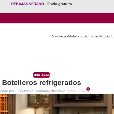
REBAJAS VERANO
-
Envío gratuito
Vinotecas
Mobiliario
SETS de REGALO
VINOTECAS
Botelleros refrigerados
0
icado por
Gustavo Santana
Activado 21 junio, 2017