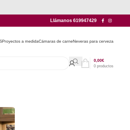
Llámanos
619947429
S
Proyectos a medida
Cámaras de carne
Neveras para cerveza
0,00
€
0
productos