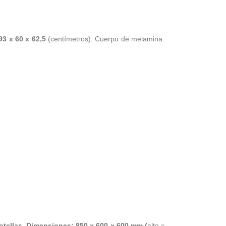
93 x 60 x 62,5
(centímetros). Cuerpo de melamina.
otellas. Dimensiones: 850 x 600 x 600 mm (
alto x