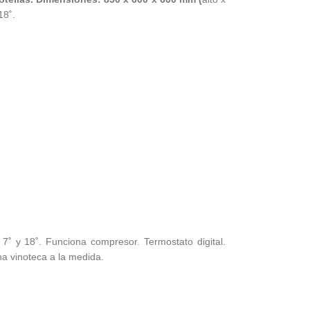
18˚.
7˚ y 18˚. Funciona compresor. Termostato digital.
na vinoteca a la medida.