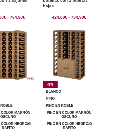
 con 3 cajones
botellas con 2 puertas
bajas
00
€
-
764,90
€
424,00
€
-
734,90
€
-9%
O
BLANCO
PINO
 ROBLE
PINO EN ROBLE
N COLOR MARRÓN
PINO EN COLOR MARRÓN
OSCURO
OSCURO
N COLOR NEGRO/G
PINO EN COLOR NEGRO/G
RAFITO
RAFITO