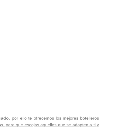
rcado
, por ello te ofrecemos los mejores botelleros
s, para que escojas aquellos que se adapten a ti y