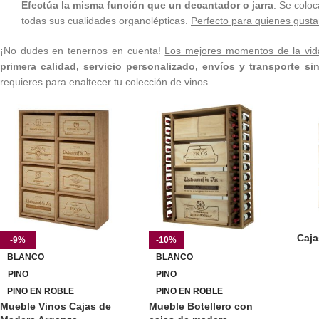
Efectúa la misma función que un decantador o jarra
. Se coloc
todas sus cualidades organolépticas.
Perfecto para quienes gusta
¡No dudes en tenernos en cuenta!
Los mejores momentos de la vid
primera calidad, servicio personalizado, envíos y transporte si
requieres para enaltecer tu colección de vinos.
Caja
-9%
-10%
BLANCO
BLANCO
PINO
PINO
PINO EN ROBLE
PINO EN ROBLE
Mueble Vinos Cajas de
Mueble Botellero con