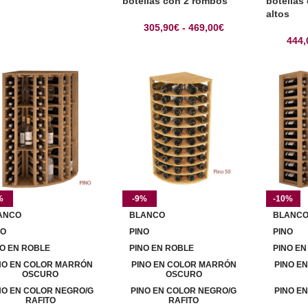
botellas con 2 rombos
botellas
altos
305,90
€
-
469,00
€
444,
%
-9%
-10%
ANCO
BLANCO
BLANC
NO
PINO
PINO
NO EN ROBLE
PINO EN ROBLE
PINO EN
NO EN COLOR MARRÓN
PINO EN COLOR MARRÓN
PINO E
OSCURO
OSCURO
NO EN COLOR NEGRO/G
PINO EN COLOR NEGRO/G
PINO E
RAFITO
RAFITO