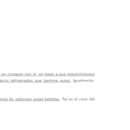
en contacto con el, en base a sus requerimientos
lleros refrigerados que siempre quiso.
Igualmente,
encia de saborear estas bebidas
. Tal es el caso del