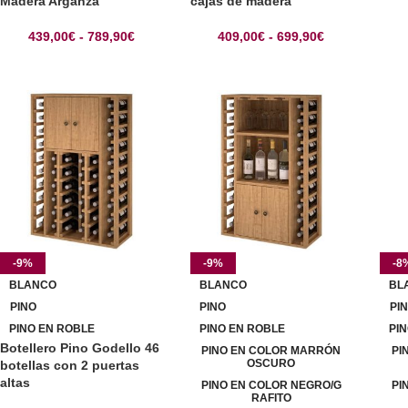
Madera Arganza
cajas de madera
439,00
€
-
789,90
€
409,00
€
-
699,90
€
-9%
-9%
-8
BLANCO
BLANCO
BL
PINO
PINO
PI
PINO EN ROBLE
PINO EN ROBLE
PI
Botellero Pino Godello 46
PINO EN COLOR MARRÓN
PI
OSCURO
botellas con 2 puertas
altas
PINO EN COLOR NEGRO/G
PI
RAFITO