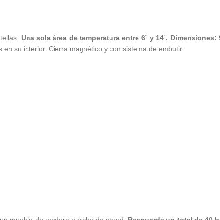
ellas.
Una sola área de temperatura entre 6˚ y 14˚. Dimensiones: 
as en su interior. Cierra magnético y con sistema de embutir.
n un mueble de madera o nicho de pared.
Resguarda un total de 40 b