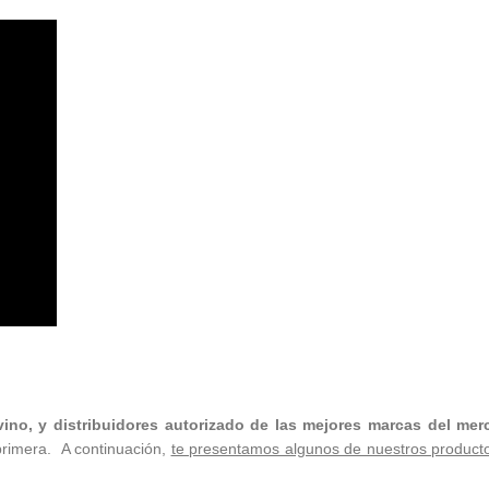
vino, y distribuidores autorizado de las mejores marcas del me
primera. A continuación,
te presentamos algunos de nuestros producto