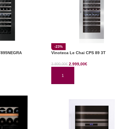
-23%
LT895NEGRA
Vinoteca Le Chai CPS 89 3T
2.999,00
€
3.899,00
€
TO
AÑADIR AL CARRITO