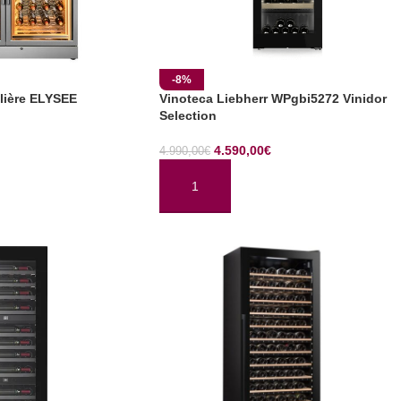
-8%
lière ELYSEE
Vinoteca Liebherr WPgbi5272 Vinidor
Selection
4.590,00
€
4.990,00
€
TO
AÑADIR AL CARRITO