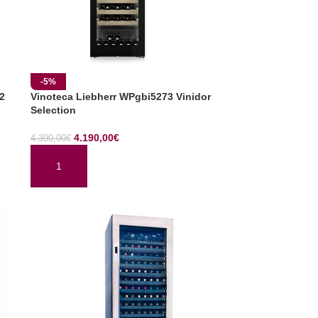
-5%
2
Vinoteca Liebherr WPgbi5273 Vinidor
Selection
4.190,00
€
4.390,00
€
AÑADIR AL CARRITO