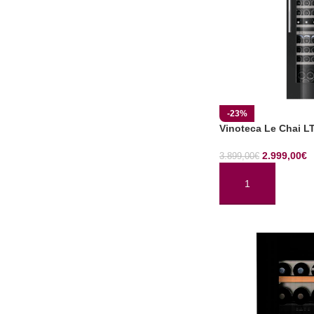
-23%
Vinoteca Le Chai 
2.999,00
€
3.899,00
€
AÑADIR AL CARRI