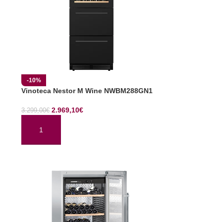
-10%
Vinoteca Nestor M Wine NWBM288GN1
2.969,10
€
3.299,00
€
AÑADIR AL CARRITO