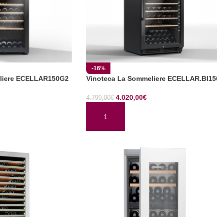
-16%
liere ECELLAR150G2
Vinoteca La Sommeliere ECELLAR.BI15
4.020,00
€
4.799,00
€
TO
AÑADIR AL CARRITO