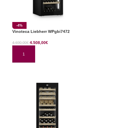
-4%
Vinoteca Liebherr WPgbi7472
4.508,00
€
4.690,00
€
AÑADIR AL CARRITO