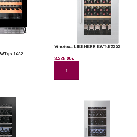
Vinoteca LIEBHERR EWTdf2353
 UWTgb 1682
3.328,00
€
AÑADIR AL CARRITO
TO