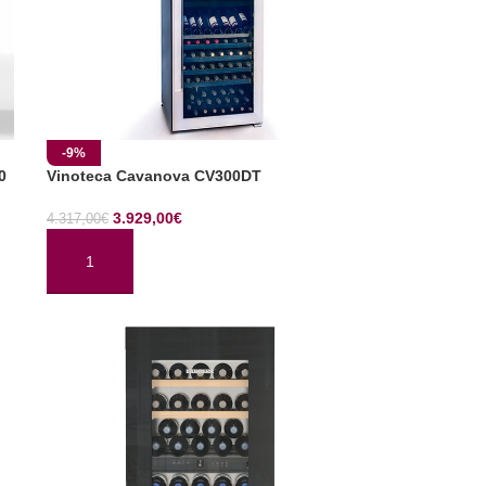
-9%
0
Vinoteca Cavanova CV300DT
3.929,00
€
4.317,00
€
AÑADIR AL CARRITO