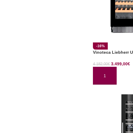
-16%
Vinoteca Liebherr
3.499,00
€
4.182,00
€
AÑADIR AL CARRI