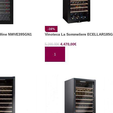
-16%
 Wine NWVE395GN1
Vinoteca La Sommeliere ECELLAR185G
4.470,00
€
5.299,00
€
AÑADIR AL CARRITO
TO