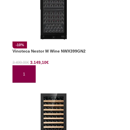
-10%
Vinoteca Nestor M Wine NWX399GN2
3.149,10
€
3.499,00
€
AÑADIR AL CARRITO