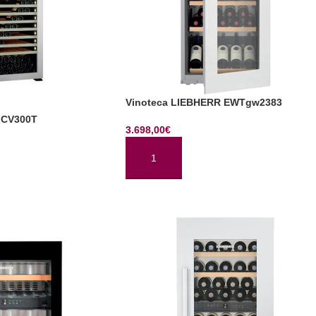
Vinoteca LIEBHERR EWTgw2383
 CV300T
3.698,00
€
AÑADIR AL CARRITO
TO