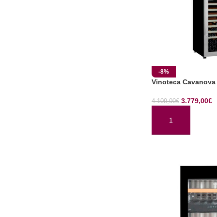
-8%
Vinoteca Cavanova
3.779,00
€
4.109,00
€
AÑADIR AL CARRI