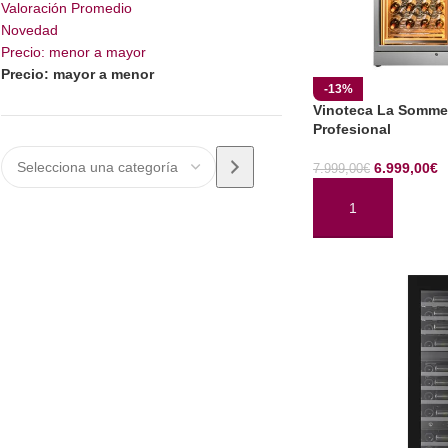
Valoración Promedio
Novedad
Precio: menor a mayor
Precio: mayor a menor
-13%
Vinoteca La Somme
Profesional
6.999,00
€
7.999,00
€
AÑADIR AL CARRI