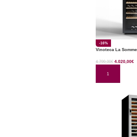
-16%
Vinoteca La Somme
4.020,00
€
4.799,00
€
AÑADIR AL CARRI