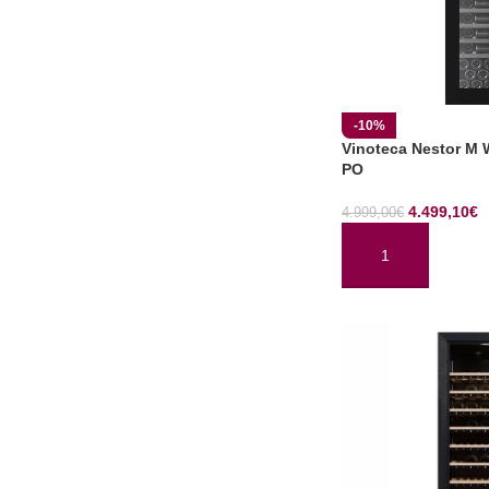
-10%
Vinoteca Nestor M
PO
4.499,10
€
4.999,00
€
AÑADIR AL CARRI