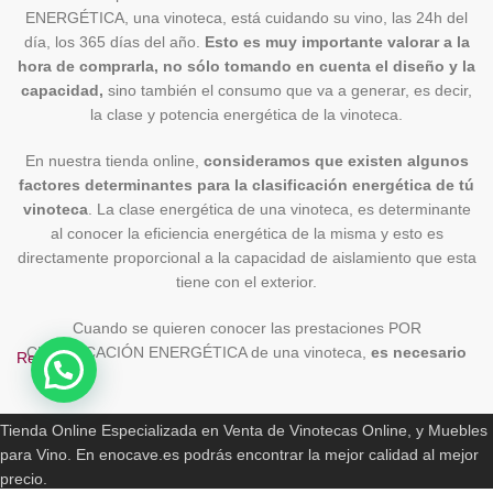
ENERGÉTICA, una vinoteca, está cuidando su vino, las 24h del
día, los 365 días del año.
Esto es muy importante valorar a la
hora de comprarla, no sólo tomando en cuenta el diseño y la
capacidad,
sino también el consumo que va a generar, es decir,
la clase y potencia energética de la vinoteca.
En nuestra tienda online,
consideramos que existen algunos
factores determinantes para la clasificación energética de tú
vinoteca
. La clase energética de una vinoteca, es determinante
al conocer la eficiencia energética de la misma y esto es
directamente proporcional a la capacidad de aislamiento que esta
tiene con el exterior.
Cuando se quieren conocer las prestaciones POR
CLASIFICACIÓN ENERGÉTICA de una vinoteca,
es necesario
Read More
conocer que hay dos factores que son conocidos por las
ENOCAVE.ES
que es muy difícil conseguir una buena clase energética en
vinotecas
, ya que las mismas exigen tener una carga energética
Tienda Online Especializada en Venta de Vinotecas Online, y Muebles
extra.
para Vino. En enocave.es podrás encontrar la mejor calidad al mejor
precio.