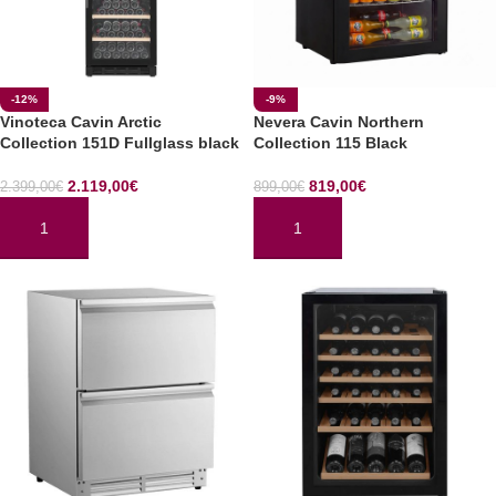
-12%
-9%
Vinoteca Cavin Arctic
Nevera Cavin Northern
Collection 151D Fullglass black
Collection 115 Black
2.119,00
€
819,00
€
2.399,00
€
899,00
€
AÑADIR AL CARRITO
AÑADIR AL CARRITO