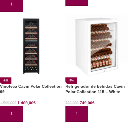
AÑADIR AL CARRITO
AÑADIR AL CARRITO
-8%
-5%
Vinoteca Cavin Polar Collection
Refrigerador de bebidas Cavin
99
Polar Collection 115 L White
1.469,00
€
749,00
€
1.599,00
€
789,00
€
AÑADIR AL CARRITO
AÑADIR AL CARRITO