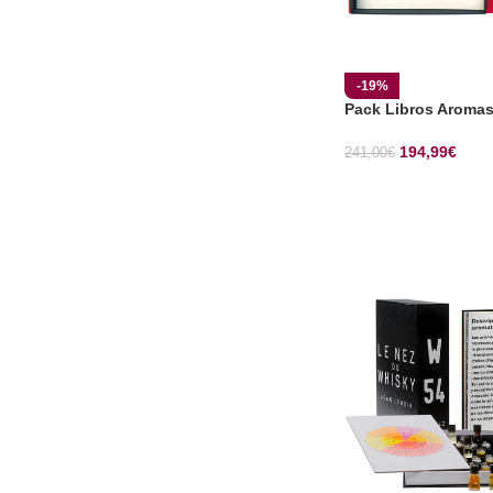
-19%
Pack Libros Aromas
194,99
€
241,00
€
SELECCIONAR OP