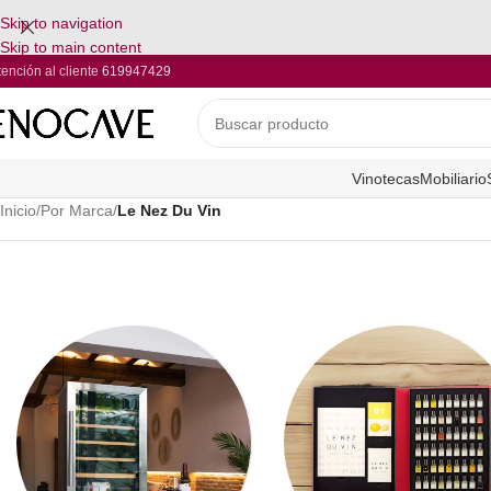
Skip to navigation
Skip to main content
tención al cliente
619947429
Vinotecas
Mobiliario
Inicio
/
Por Marca
/
Le Nez Du Vin