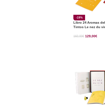
-19%
Libro 24 Aromas de
Tintos Le nez du vi
129,00
€
160,00
€
SELECCIONAR OP