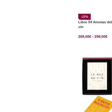
-22%
Libro 54 Aromas de
vin
269,00
€
-
298,00
€
SELECCIONAR OP