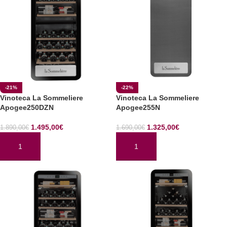
-21%
-22%
Vinoteca La Sommeliere
Vinoteca La Sommeliere
Apogee250DZN
Apogee255N
1.495,00
€
1.325,00
€
1.890,00
€
1.690,00
€
AÑADIR AL CARRITO
AÑADIR AL CARRITO