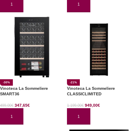
AÑADIR AL CARRITO
AÑADIR AL CARRITO
-30%
-21%
Vinoteca La Sommeliere
Vinoteca La Sommeliere
SMART36
CLASSICLIMITED
347,65
€
949,00
€
499,00
€
1.199,00
€
AÑADIR AL CARRITO
AÑADIR AL CARRITO