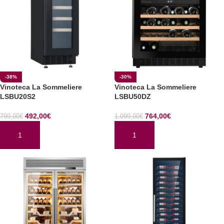
-38%
-30%
Vinoteca La Sommeliere
Vinoteca La Sommeliere
LSBU20S2
LSBU50DZ
492,00
€
764,00
€
799,00
€
1.099,00
€
AÑADIR AL CARRITO
AÑADIR AL CARRITO