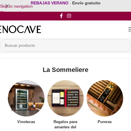
REBAJAS VERANO
-
Envío gratuito
Skip to navigation
Skip to main content
Inicio
/
Por Marca
/
La Sommeliere
La Sommeliere
Vinotecas
Regalos para
Pureras
amantes del