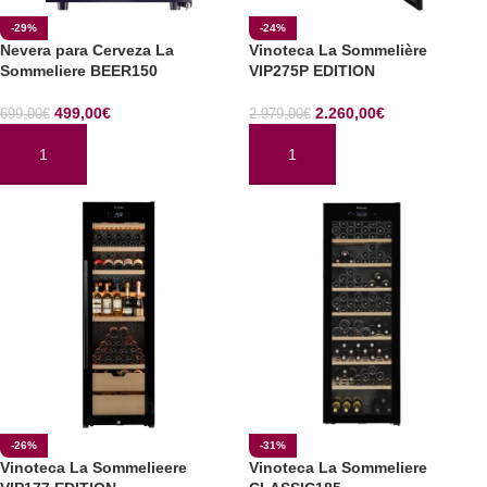
-29%
-24%
Nevera para Cerveza La
Vinoteca La Sommelière
Sommeliere BEER150
VIP275P EDITION
499,00
€
2.260,00
€
699,00
€
2.979,00
€
AÑADIR AL CARRITO
AÑADIR AL CARRITO
-26%
-31%
Vinoteca La Sommelieere
Vinoteca La Sommeliere