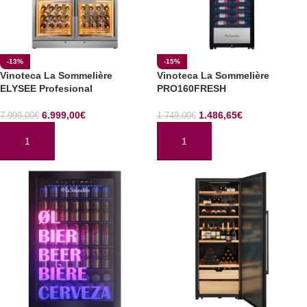
-13%
-15%
Vinoteca La Sommelière
Vinoteca La Sommelière
ELYSEE Profesional
PRO160FRESH
6.999,00
€
1.486,65
€
7.999,00
€
1.749,00
€
AÑADIR AL CARRITO
AÑADIR AL CARRITO