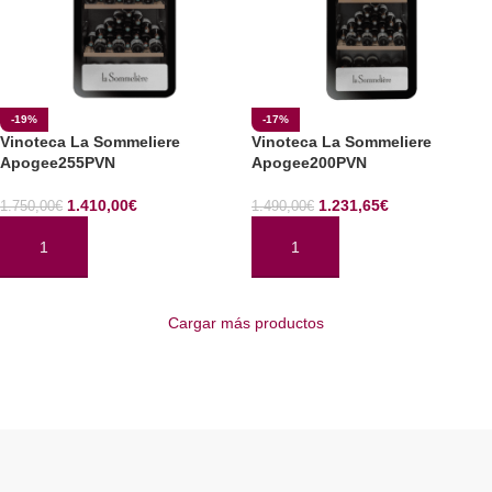
-19%
-17%
Vinoteca La Sommeliere
Vinoteca La Sommeliere
Apogee255PVN
Apogee200PVN
1.410,00
€
1.231,65
€
1.750,00
€
1.490,00
€
AÑADIR AL CARRITO
AÑADIR AL CARRITO
Cargar más productos
Read More
ENOCAVE.ES