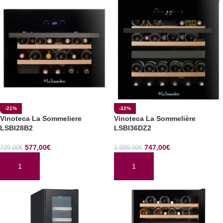
-21%
-32%
Vinoteca La Sommeliere
Vinoteca La Sommelière
LSBI28B2
LSBI36DZ2
577,00
€
747,00
€
729,00
€
1.099,00
€
AÑADIR AL CARRITO
AÑADIR AL CARRITO