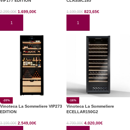
VIP177 EDITION
CLASSIC185
1.699,00
€
823,65
€
2.299,00
€
1.199,00
€
AÑADIR AL CARRITO
AÑADIR AL CARRITO
-20%
-16%
Vinoteca La Sommeliere VIP273
Vinoteca La Sommeliere
EDITION
ECELLAR150G2
2.549,00
€
4.020,00
€
3.199,00
€
4.799,00
€