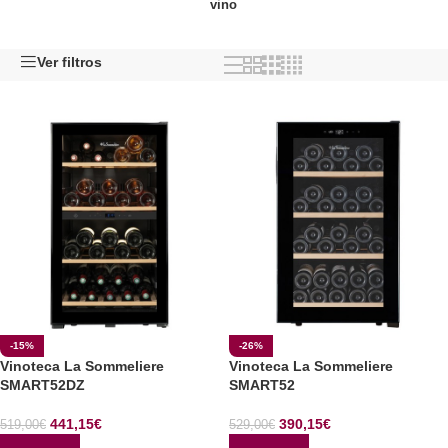
vino
Ver filtros
-15%
-26%
Vinoteca La Sommeliere
Vinoteca La Sommeliere
SMART52DZ
SMART52
441,15
€
390,15
€
519,00
€
529,00
€