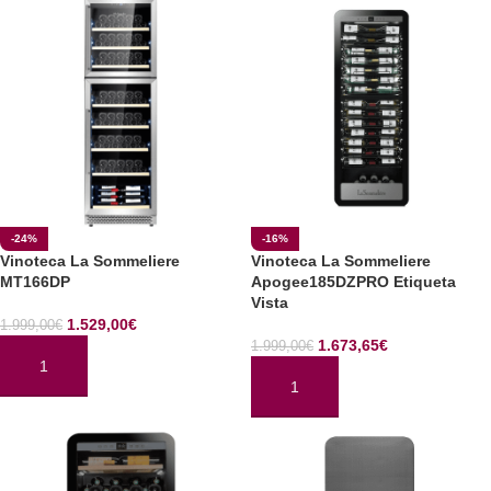
-24%
-16%
Vinoteca La Sommeliere
Vinoteca La Sommeliere
MT166DP
Apogee185DZPRO Etiqueta
Vista
1.529,00
€
1.999,00
€
1.673,65
€
1.999,00
€
AÑADIR AL CARRITO
AÑADIR AL CARRITO