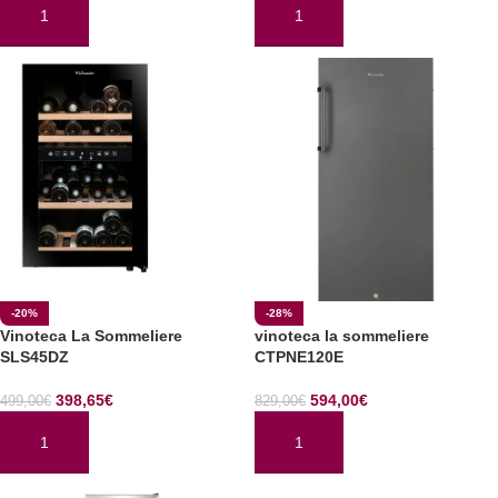
AÑADIR AL CARRITO
AÑADIR AL CARRITO
-20%
-28%
Vinoteca La Sommeliere
vinoteca la sommeliere
SLS45DZ
CTPNE120E
398,65
€
594,00
€
499,00
€
829,00
€
AÑADIR AL CARRITO
AÑADIR AL CARRITO