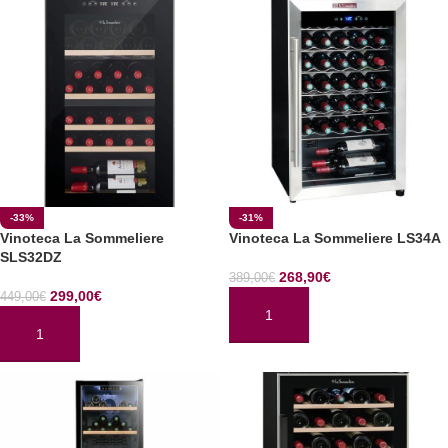
-33%
-31%
Vinoteca La Sommeliere
Vinoteca La Sommeliere LS34A
SLS32DZ
268,90
€
389,00
€
299,00
€
449,00
€
AÑADIR AL CARRITO
AÑADIR AL CARRITO