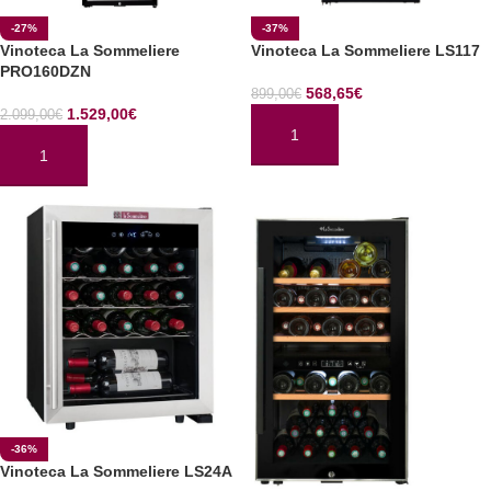
-27%
-37%
Vinoteca La Sommeliere
Vinoteca La Sommeliere LS117
PRO160DZN
568,65
€
899,00
€
1.529,00
€
2.099,00
€
AÑADIR AL CARRITO
AÑADIR AL CARRITO
-36%
Vinoteca La Sommeliere LS24A