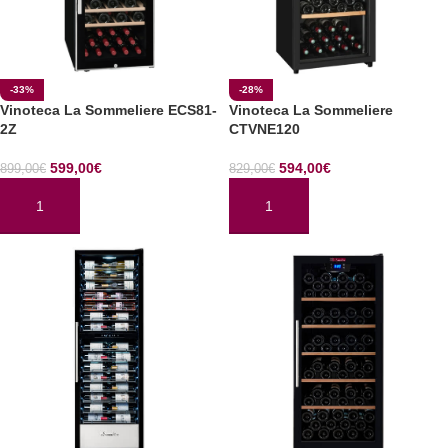
-33%
-28%
Vinoteca La Sommeliere ECS81-
Vinoteca La Sommeliere
2Z
CTVNE120
599,00
€
594,00
€
899,00
€
829,00
€
AÑADIR AL CARRITO
AÑADIR AL CARRITO