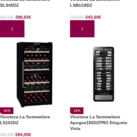
SLS45DZ
LSBU18DZ
398,65
€
543,00
€
499,00
€
799,00
€
AÑADIR AL CARRITO
AÑADIR AL CARRITO
-41%
-16%
Vinoteca La Sommeliere
Vinoteca La Sommeliere
LS102DZ
Apogee185DZPRO Etiqueta
Vista
594,00
€
999,00
€