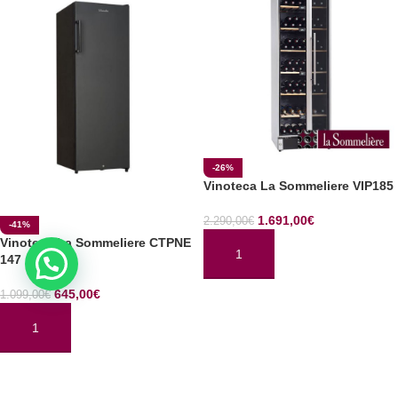
-26%
Vinoteca La Sommeliere VIP185
1.691,00
€
2.290,00
€
-41%
Vinoteca La Sommeliere CTPNE
147
AÑADIR AL CARRITO
645,00
€
1.099,00
€
AÑADIR AL CARRITO
Cargar más productos