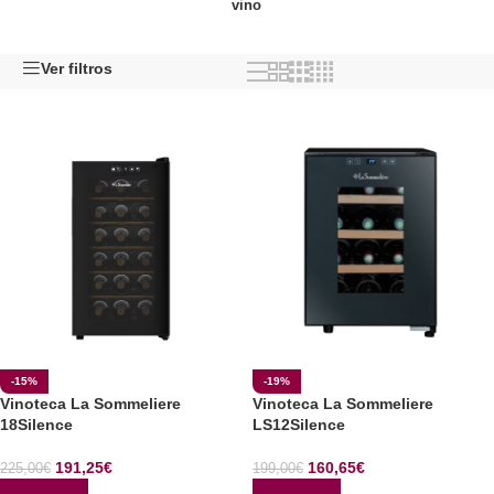
vino
Ver filtros
-15%
-19%
Vinoteca La Sommeliere
Vinoteca La Sommeliere
18Silence
LS12Silence
191,25
€
160,65
€
225,00
€
199,00
€