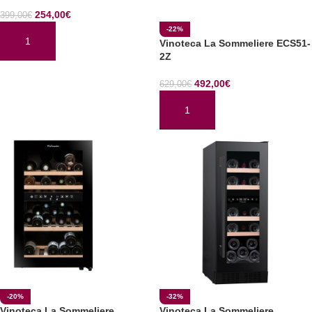
254,00
€
399,00
€
-22%
Vinoteca La Sommeliere ECS51-
AÑADIR AL CARRITO
2Z
492,00
€
629,00
€
AÑADIR AL CARRITO
-20%
-32%
Vinoteca La Sommeliere
Vinoteca La Sommeliere