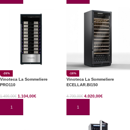
-26%
-16%
Vinoteca La Sommeliere
Vinoteca La Sommeliere
PRO110
ECELLAR.BI150
1.104,00
€
4.020,00
€
1.499,00
€
4.799,00
€
AÑADIR AL CARRITO
AÑADIR AL CARRITO