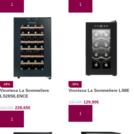
AÑADIR AL CARRITO
AÑADIR AL CARRITO
-28%
-35%
Vinoteca La Sommeliere
Vinoteca La Sommeliere LS8E
LS28SILENCE
129,90
€
199,00
€
228,65
€
319,00
€
AÑADIR AL CARRITO
AÑADIR AL CARRITO