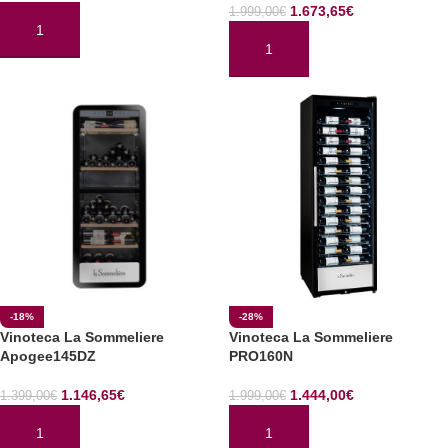
1.673,65
€
1.999,00
€
AÑADIR AL CARRITO
AÑADIR AL CARRITO
-18%
-28%
Vinoteca La Sommeliere
Vinoteca La Sommeliere
Apogee145DZ
PRO160N
1.146,65
€
1.444,00
€
1.399,00
€
1.999,00
€
AÑADIR AL CARRITO
AÑADIR AL CARRITO