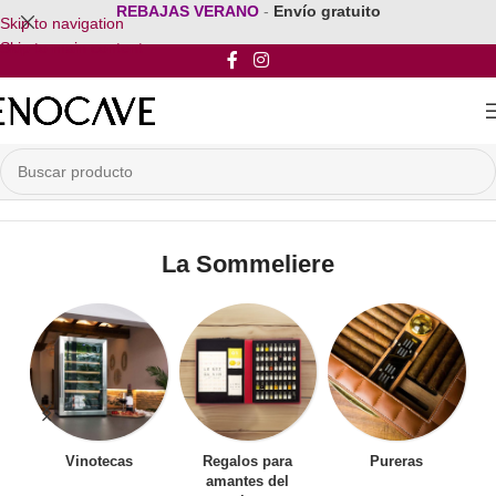
REBAJAS VERANO
-
Envío gratuito
Skip to navigation
Skip to main content
Inicio
/
Por Marca
/
La Sommeliere
La Sommeliere
Vinotecas
Regalos para
Pureras
amantes del