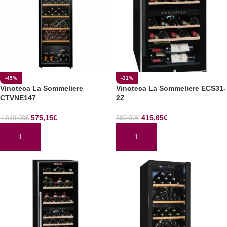
-45%
-31%
Vinoteca La Sommeliere
Vinoteca La Sommeliere ECS31-
CTVNE147
2Z
575,15
€
415,65
€
1.049,00
€
599,00
€
AÑADIR AL CARRITO
AÑADIR AL CARRITO