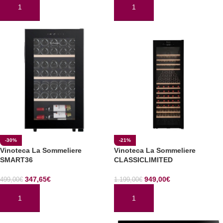
AÑADIR AL CARRITO
AÑADIR AL CARRITO
-30%
-21%
Vinoteca La Sommeliere
Vinoteca La Sommeliere
SMART36
CLASSICLIMITED
347,65
€
949,00
€
499,00
€
1.199,00
€
AÑADIR AL CARRITO
AÑADIR AL CARRITO