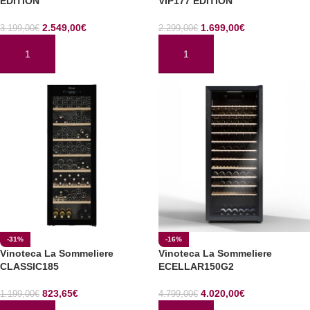
EDITION
VIP177 EDITION
2.549,00
€
1.699,00
€
3.199,00
€
2.299,00
€
AÑADIR AL CARRITO
AÑADIR AL CARRITO
-31%
-16%
Vinoteca La Sommeliere
Vinoteca La Sommeliere
CLASSIC185
ECELLAR150G2
823,65
€
4.020,00
€
1.199,00
€
4.799,00
€