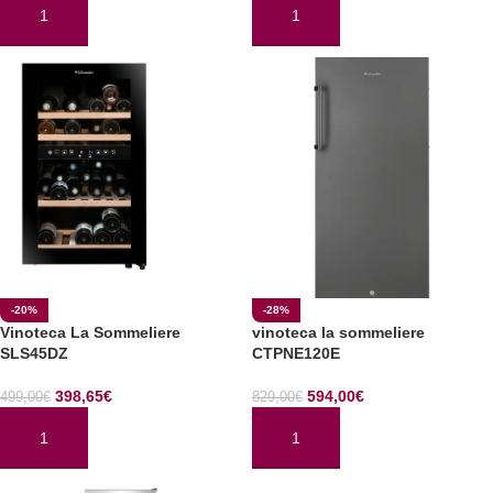
AÑADIR AL CARRITO
AÑADIR AL CARRITO
-20%
-28%
Vinoteca La Sommeliere
vinoteca la sommeliere
SLS45DZ
CTPNE120E
398,65
€
594,00
€
499,00
€
829,00
€
AÑADIR AL CARRITO
AÑADIR AL CARRITO