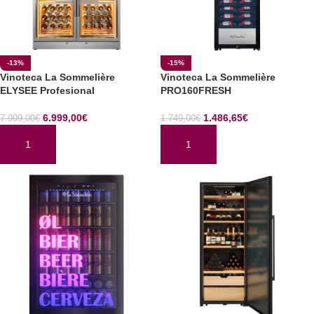
-13%
-15%
Vinoteca La Sommelière
Vinoteca La Sommelière
ELYSEE Profesional
PRO160FRESH
6.999,00
€
1.486,65
€
7.999,00
€
1.749,00
€
AÑADIR AL CARRITO
AÑADIR AL CARRITO