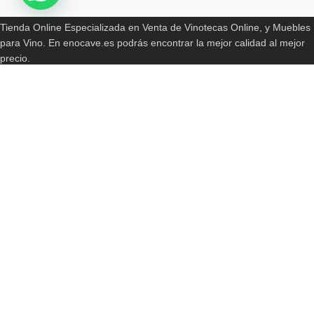
Tienda Online Especializada en Venta de Vinotecas Online, y Muebles
para Vino. En enocave.es podrás encontrar la mejor calidad al mejor
precio.
Somos Distribuidores Autorizados de las Primeras Marcas en el
Mercado. Fabricamos Vinotecas, Jamoneras. Queseras, Pureras a
medida.
Pago totalmente seguro. Disponibilidad en tan solo 24/72 horas en tu
casa o negocio. Productos con total Garantía de Fabricación (2 años
de garantía)
Contacta con nosotros en +34 619 94 74 29 o por email a
info@enocave.es
INFORMACIONES ADICIONALES
Política de Envíos y Devoluciones
Política de cookies
Más información sobre las cookies
Términos y Condiciones
Sobre Nosotros