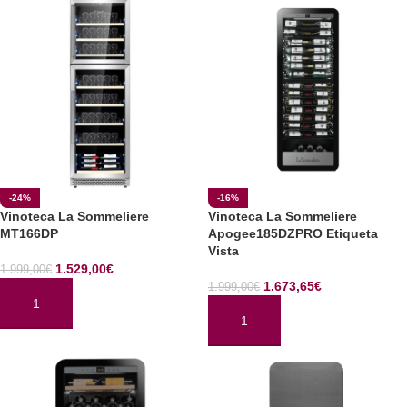
-24%
-16%
Vinoteca La Sommeliere
Vinoteca La Sommeliere
MT166DP
Apogee185DZPRO Etiqueta
Vista
1.529,00
€
1.999,00
€
1.673,65
€
1.999,00
€
AÑADIR AL CARRITO
AÑADIR AL CARRITO