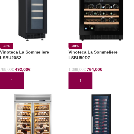
-38%
-30%
Vinoteca La Sommeliere
Vinoteca La Sommeliere
LSBU20S2
LSBU50DZ
492,00
€
764,00
€
799,00
€
1.099,00
€
AÑADIR AL CARRITO
AÑADIR AL CARRITO