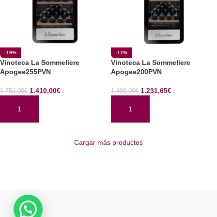
-19%
-17%
Vinoteca La Sommeliere
Vinoteca La Sommeliere
Apogee255PVN
Apogee200PVN
1.410,00
€
1.231,65
€
1.750,00
€
1.490,00
€
AÑADIR AL CARRITO
AÑADIR AL CARRITO
Cargar más productos
Read More
ENOCAVE.ES