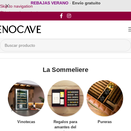
REBAJAS VERANO
-
Envío gratuito
Skip to navigation
Skip to main content
Inicio
/
Por Marca
/
La Sommeliere
La Sommeliere
Vinotecas
Regalos para
Pureras
amantes del