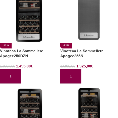
-21%
-22%
Vinoteca La Sommeliere
Vinoteca La Sommeliere
Apogee250DZN
Apogee255N
1.495,00
€
1.325,00
€
1.890,00
€
1.690,00
€
AÑADIR AL CARRITO
AÑADIR AL CARRITO