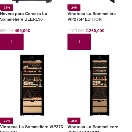
-29%
-24%
Nevera para Cerveza La
Vinoteca La Sommelière
Sommeliere BEER150
VIP275P EDITION
499,00
€
2.260,00
€
699,00
€
2.979,00
€
AÑADIR AL CARRITO
AÑADIR AL CARRITO
-20%
-26%
Vinoteca La Sommeliere VIP273
Vinoteca La Sommelieere