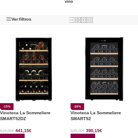
vino
Ver filtros
-15%
-26%
Vinoteca La Sommeliere
Vinoteca La Sommeliere
SMART52DZ
SMART52
441,15
€
390,15
€
519,00
€
529,00
€