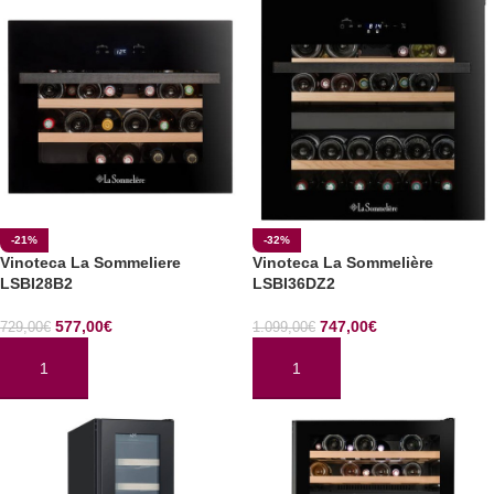
-21%
-32%
Vinoteca La Sommeliere
Vinoteca La Sommelière
LSBI28B2
LSBI36DZ2
577,00
€
747,00
€
729,00
€
1.099,00
€
AÑADIR AL CARRITO
AÑADIR AL CARRITO