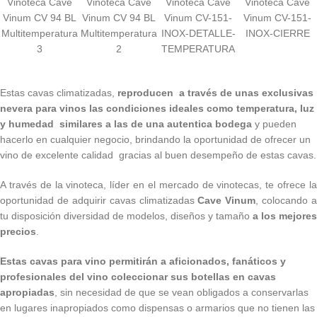
Vinoteca Cave
Vinoteca Cave
Vinoteca Cave
Vinoteca Cave
Vinum CV 94 BL
Vinum CV 94 BL
Vinum CV-151-
Vinum CV-151-
Multitemperatura
Multitemperatura
INOX-DETALLE-
INOX-CIERRE
3
2
TEMPERATURA
Estas cavas climatizadas,
reproducen a través de unas exclusivas
nevera para vinos las condiciones ideales como temperatura, luz
y humedad similares a las de una autentica bodega
y pueden
hacerlo en cualquier negocio, brindando la oportunidad de ofrecer un
vino de excelente calidad gracias al buen desempeño de estas cavas.
A través de la vinoteca, líder en el mercado de vinotecas, te ofrece la
oportunidad de adquirir cavas climatizadas
Cave Vinum
, colocando a
tu disposición diversidad de modelos, diseños y tamaño
a los mejores
precios
.
Estas cavas para vino permitirán a aficionados, fanáticos y
profesionales del vino coleccionar sus botellas en cavas
apropiadas
, sin necesidad de que se vean obligados a conservarlas
en lugares inapropiados como dispensas o armarios que no tienen las