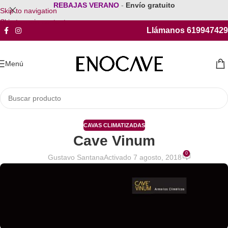
REBAJAS VERANO
-
Envío gratuito
Skip to navigation
Skip to main content
Llámanos 619947429
Menú
CAVAS CLIMATIZADAS
Cave Vinum
0
Gustavo Santana
Activado 7 agosto, 2018