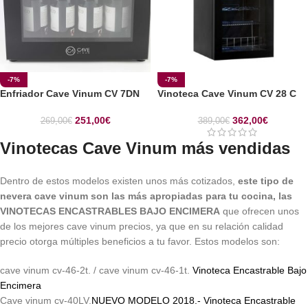
-7%
-7%
Enfriador Cave Vinum CV 7DN
Vinoteca Cave Vinum CV 28 C
251,00
€
362,00
€
269,00
€
389,00
€
Vinotecas Cave Vinum más vendidas
Dentro de estos modelos existen unos más cotizados,
este tipo de
nevera cave vinum son las más apropiadas para tu cocina, las
VINOTECAS ENCASTRABLES BAJO ENCIMERA
que ofrecen unos
de los mejores cave vinum precios, ya que en su relación calidad
precio otorga múltiples beneficios a tu favor. Estos modelos son:
cave vinum cv-46-2t. / cave vinum cv-46-1t.
Vinoteca Encastrable Bajo
Encimera
Cave vinum cv-40LV.
NUEVO MODELO 2018.- Vinoteca Encastrable