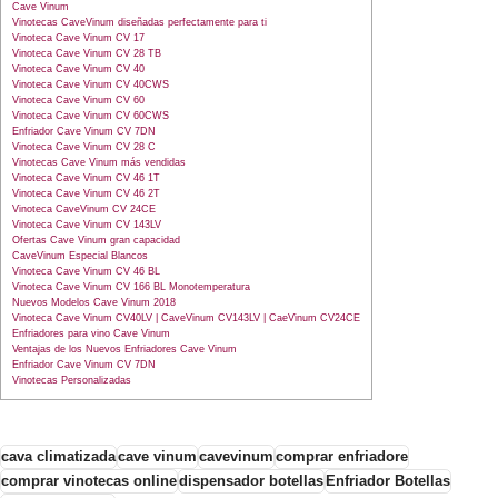
Cave Vinum
Vinotecas CaveVinum diseñadas perfectamente para ti
Vinoteca Cave Vinum CV 17
Vinoteca Cave Vinum CV 28 TB
Vinoteca Cave Vinum CV 40
Vinoteca Cave Vinum CV 40CWS
Vinoteca Cave Vinum CV 60
Vinoteca Cave Vinum CV 60CWS
Enfriador Cave Vinum CV 7DN
Vinoteca Cave Vinum CV 28 C
Vinotecas Cave Vinum más vendidas
Vinoteca Cave Vinum CV 46 1T
Vinoteca Cave Vinum CV 46 2T
Vinoteca CaveVinum CV 24CE
Vinoteca Cave Vinum CV 143LV
Ofertas Cave Vinum gran capacidad
CaveVinum Especial Blancos
Vinoteca Cave Vinum CV 46 BL
Vinoteca Cave Vinum CV 166 BL Monotemperatura
Nuevos Modelos Cave Vinum 2018
Vinoteca Cave Vinum CV40LV | CaveVinum CV143LV | CaeVinum CV24CE
Enfriadores para vino Cave Vinum
Ventajas de los Nuevos Enfriadores Cave Vinum
Enfriador Cave Vinum CV 7DN
Vinotecas Personalizadas
cava climatizada
cave vinum
cavevinum
comprar enfriadore
comprar vinotecas online
dispensador botellas
Enfriador Botellas