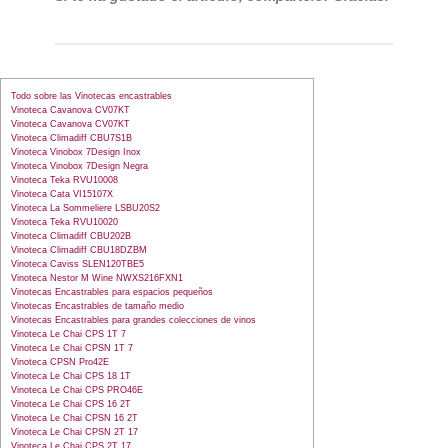
Todo sobre las Vinotecas encastrables
Vinoteca Cavanova CV07KT
Vinoteca Cavanova CV07KT
Vinoteca Climadiff CBU7S1B
Vinoteca Vinobox 7Design Inox
Vinoteca Vinobox 7Design Negra
Vinoteca Teka RVU10008
Vinoteca Cata VI15107X
Vinoteca La Sommeliere LSBU20S2
Vinoteca Teka RVU10020
Vinoteca Climadiff CBU202B
Vinoteca Climadiff CBU18DZBM
Vinoteca Caviss SLEN120TBE5
Vinoteca Nestor M Wine NWXS216FXN1
Vinotecas Encastrables para espacios pequeños
Vinotecas Encastrables de tamaño medio
Vinotecas Encastrables para grandes colecciones de vinos
Vinoteca Le Chai CPS 1T 7
Vinoteca Le Chai CPSN 1T 7
Vinoteca CPSN Pro42E
Vinoteca Le Chai CPS 18 1T
Vinoteca Le Chai CPS PRO46E
Vinoteca Le Chai CPS 16 2T
Vinoteca Le Chai CPSN 16 2T
Vinoteca Le Chai CPSN 2T 17
Vinoteca Le Chai CPS 2T 17