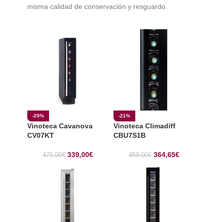
misma calidad de conservación y resguardo.
-29%
-21%
Vinoteca Cavanova
Vinoteca Climadiff
CV07KT
CBU7S1B
339,00
€
364,65
€
475,00
€
459,00
€