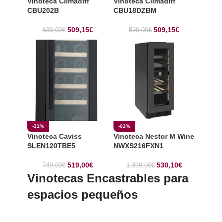
Vinoteca Climadiff
Vinoteca Climadiff
CBU202B
CBU18DZBM
509,15
€
509,15
€
630,00
€
599,00
€
-31%
-62%
Vinoteca Caviss
Vinoteca Nestor M Wine
SLEN120TBE5
NWXS216FXN1
519,00
€
530,10
€
749,00
€
1.399,00
€
Vinotecas Encastrables para
espacios pequeños