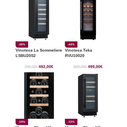
-38%
-44%
Vinoteca La Sommeliere
Vinoteca Teka
LSBU20S2
RVU10020
492,00
€
499,00
€
799,00
€
899,00
€
-19%
-15%