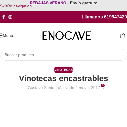
REBAJAS VERANO
-
Envío gratuito
Skip to navigation
Skip to main content
Llámanos 619947429
Menú
VINOTECAS
Vinotecas encastrables
0
Gustavo Santana
Activado 2 mayo, 2017