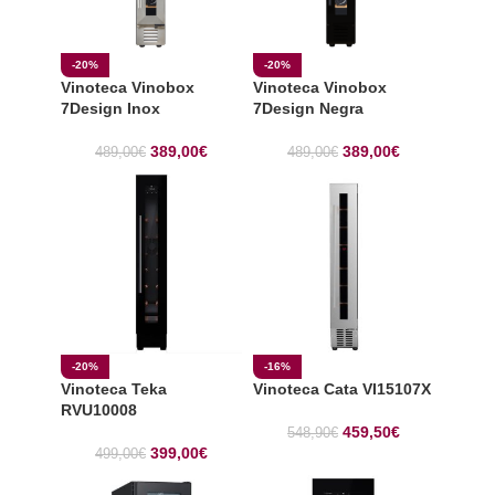
-20%
-20%
Vinoteca Vinobox
Vinoteca Vinobox
7Design Inox
7Design Negra
389,00
€
389,00
€
489,00
€
489,00
€
-20%
-16%
Vinoteca Teka
Vinoteca Cata VI15107X
RVU10008
459,50
€
548,90
€
399,00
€
499,00
€