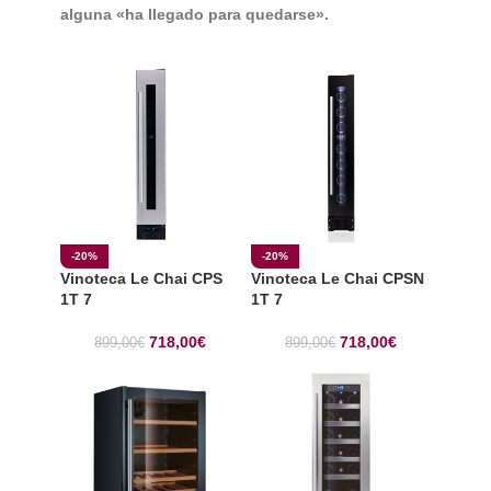
alguna «ha llegado para quedarse».
-20%
-20%
Vinoteca Le Chai CPS
Vinoteca Le Chai CPSN
1T 7
1T 7
718,00
€
718,00
€
899,00
€
899,00
€