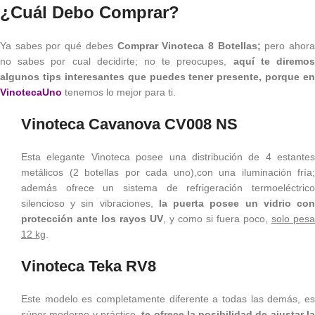
¿Cuál Debo Comprar?
Ya sabes por qué debes
Comprar Vinoteca 8 Botellas;
pero ahor
no sabes por cual decidirte; no te preocupes,
aquí te diremo
algunos tips interesantes que puedes tener presente, porque en
VinotecaUno
tenemos lo mejor para ti.
Vinoteca Cavanova CV008 NS
Esta elegante Vinoteca posee una distribución de 4 estantes
metálicos (2 botellas por cada uno),con una iluminación fría;
además ofrece un sistema de refrigeración termoeléctrico
silencioso y sin vibraciones,
la puerta posee un vidrio co
protección ante los rayos UV
, y como si fuera poco,
solo pesa
12 kg
.
Vinoteca Teka RV8
Este modelo es completamente diferente a todas las demás, es
súper moderno y práctico,
te ofrece la posibilidad de ajustar l