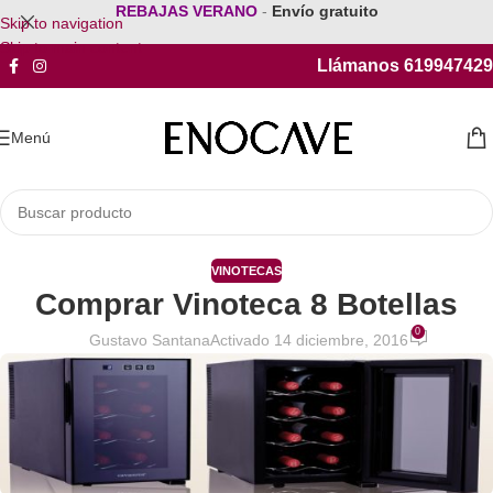
REBAJAS VERANO
-
Envío gratuito
Skip to navigation
Skip to main content
Llámanos 619947429
Menú
VINOTECAS
Comprar Vinoteca 8 Botellas
0
Gustavo Santana
Activado 14 diciembre, 2016