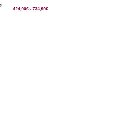
2
424,00
€
-
734,90
€
SELECCIONAR OPCIONES