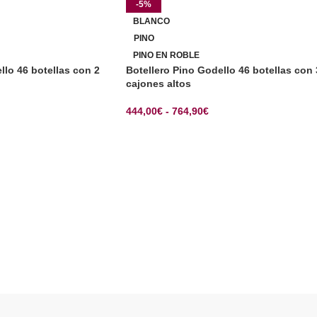
-5%
BLANCO
PINO
PINO EN ROBLE
llo 46 botellas con 2
Botellero Pino Godello 46 botellas con 
cajones altos
444,00
€
-
764,90
€
CIONES
SELECCIONAR OPCIONES