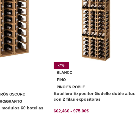
-7%
BLANCO
PINO
PINO EN ROBLE
Botellero Expositor Godello doble altur
RRÓN OSCURO
con 2 filas expositoras
RO/GRAFITO
6 modulos 60 botellas
662,46
€
-
975,00
€
SELECCIONAR OPCIONES
CIONES