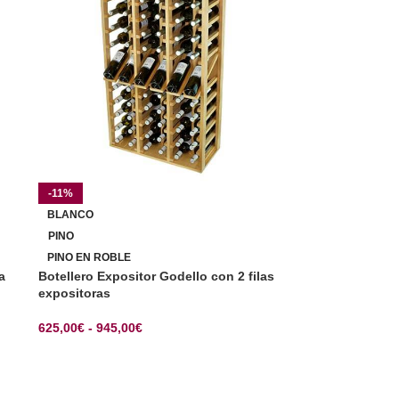
-11%
BLANCO
PINO
PINO EN ROBLE
a
Botellero Expositor Godello con 2 filas
expositoras
625,00
€
-
945,00
€
SELECCIONAR OPCIONES