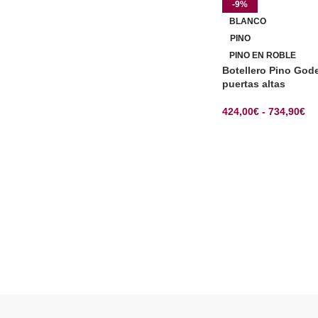
-9%
BLANCO
PINO
PINO EN ROBLE
Botellero Pino Gode
puertas altas
424,00
€
-
734,90
€
SELECCIONAR OP