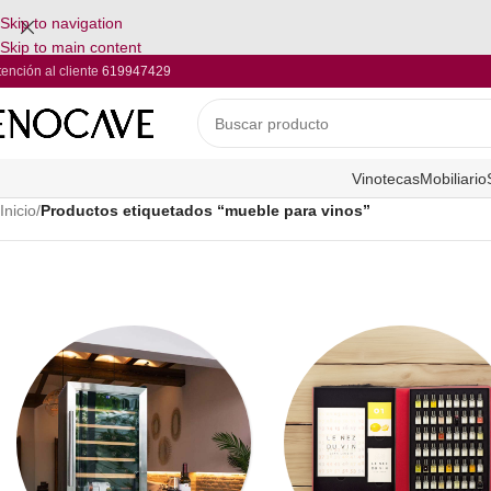
Skip to navigation
Skip to main content
tención al cliente
619947429
Vinotecas
Mobiliario
Inicio
/
Productos etiquetados “mueble para vinos”