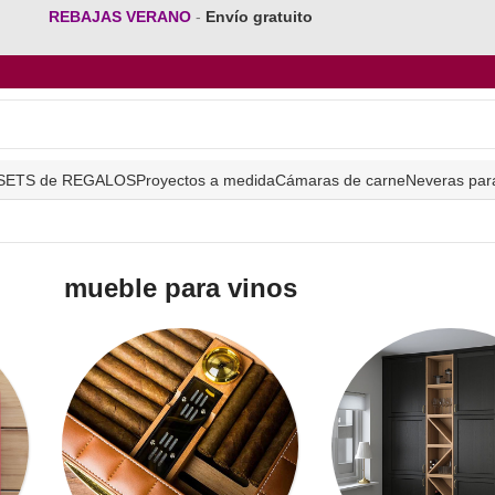
REBAJAS VERANO
-
Envío gratuito
SETS de REGALOS
Proyectos a medida
Cámaras de carne
Neveras par
mueble para vinos