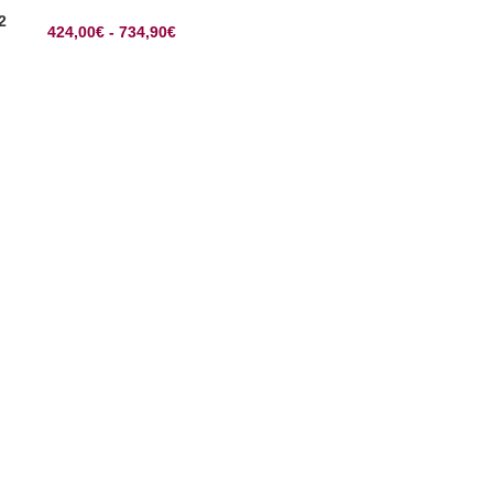
2
424,00
€
-
734,90
€
SELECCIONAR OPCIONES