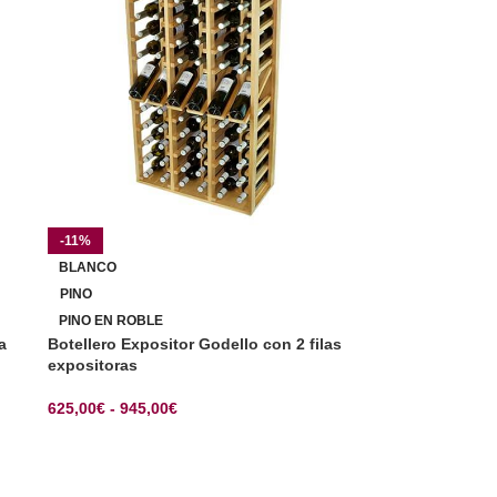
-11%
BLANCO
PINO
PINO EN ROBLE
a
Botellero Expositor Godello con 2 filas
expositoras
625,00
€
-
945,00
€
SELECCIONAR OPCIONES