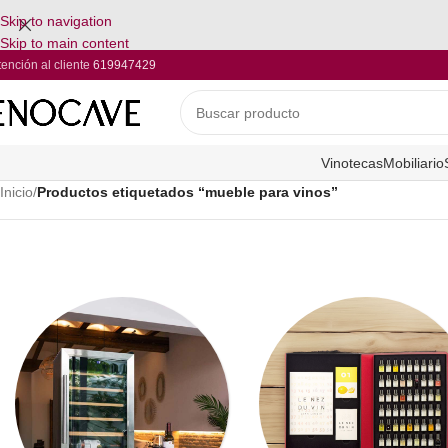
Skip to navigation
Skip to main content
tención al cliente
619947429
Vinotecas
Mobiliario
Inicio
/
Productos etiquetados “mueble para vinos”