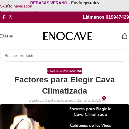
REBAJAS VERANO
-
Envío gratuito
Skip to navigation
Skip to main content
Llámanos 619947429
Menú
CAVAS CLIMATIZADAS
Factores para Elegir Cava
Climatizada
0
Gustavo Santana
Activado 22 julio, 2015