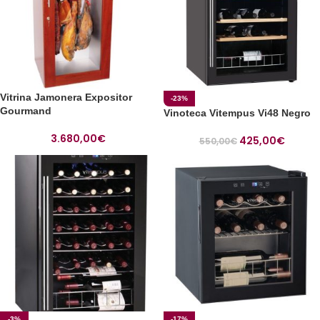
Vitrina Jamonera Expositor
-23%
Gourmand
Vinoteca Vitempus Vi48 Negro
3.680,00
€
425,00
€
550,00
€
-3%
-17%