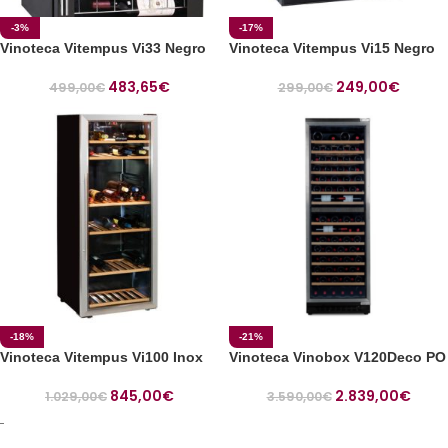
-3%
-17%
Vinoteca Vitempus Vi33 Negro
Vinoteca Vitempus Vi15 Negro
483,65
€
249,00
€
499,00
€
299,00
€
-18%
-21%
Vinoteca Vitempus Vi100 Inox
Vinoteca Vinobox V120Deco PO
845,00
€
2.839,00
€
1.029,00
€
3.590,00
€