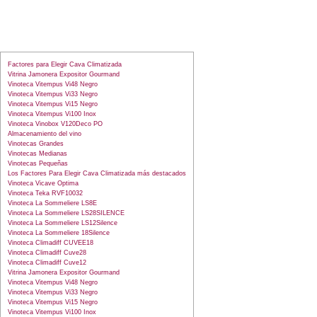
Factores para Elegir Cava Climatizada
Vitrina Jamonera Expositor Gourmand
Vinoteca Vitempus Vi48 Negro
Vinoteca Vitempus Vi33 Negro
Vinoteca Vitempus Vi15 Negro
Vinoteca Vitempus Vi100 Inox
Vinoteca Vinobox V120Deco PO
Almacenamiento del vino
Vinotecas Grandes
Vinotecas Medianas
Vinotecas Pequeñas
Los Factores Para Elegir Cava Climatizada más destacados
Vinoteca Vicave Optima
Vinoteca Teka RVF10032
Vinoteca La Sommeliere LS8E
Vinoteca La Sommeliere LS28SILENCE
Vinoteca La Sommeliere LS12Silence
Vinoteca La Sommeliere 18Silence
Vinoteca Climadiff CUVEE18
Vinoteca Climadiff Cuve28
Vinoteca Climadiff Cuve12
Vitrina Jamonera Expositor Gourmand
Vinoteca Vitempus Vi48 Negro
Vinoteca Vitempus Vi33 Negro
Vinoteca Vitempus Vi15 Negro
Vinoteca Vitempus Vi100 Inox