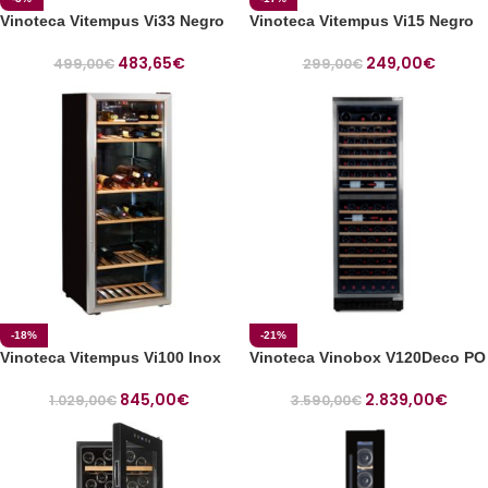
Vinoteca Vitempus Vi33 Negro
Vinoteca Vitempus Vi15 Negro
483,65
€
249,00
€
499,00
€
299,00
€
-18%
-21%
Vinoteca Vitempus Vi100 Inox
Vinoteca Vinobox V120Deco PO
845,00
€
2.839,00
€
1.029,00
€
3.590,00
€