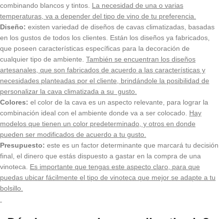
combinando blancos y tintos.
La necesidad de una o varias
temperaturas, va a depender del tipo de vino de tu preferencia.
Diseño:
existen variedad de diseños de cavas climatizadas, basadas
en los gustos de todos los clientes. Están los diseños ya fabricados,
que poseen características específicas para la decoración de
cualquier tipo de ambiente.
También se encuentran los diseños
artesanales, que son fabricados de acuerdo a las características y
necesidades planteadas por el cliente, brindándole la posibilidad de
personalizar la cava climatizada a su gusto.
Colores:
el color de la cava es un aspecto relevante, para lograr la
combinación ideal con el ambiente donde va a ser colocado.
Hay
modelos que tienen un color predeterminado, y otros en donde
pueden ser modificados de acuerdo a tu gusto.
Presupuesto:
este es un factor determinante que marcará tu decisión
final, el dinero que estás dispuesto a gastar en la compra de una
vinoteca.
Es importante que tengas este aspecto claro, para que
puedas ubicar fácilmente el tipo de vinoteca que mejor se adapte a tu
bolsillo.