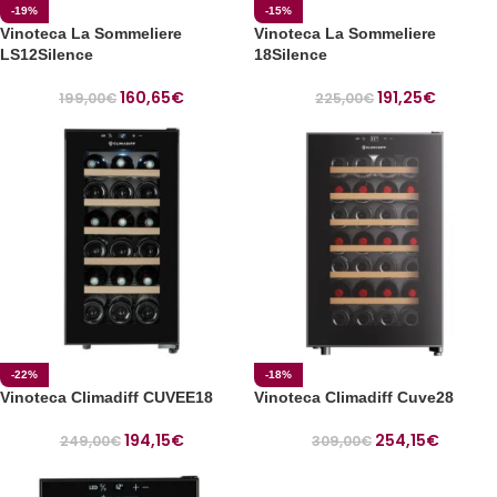
-19%
-15%
Vinoteca La Sommeliere
Vinoteca La Sommeliere
LS12Silence
18Silence
160,65
€
191,25
€
199,00
€
225,00
€
-22%
-18%
Vinoteca Climadiff CUVEE18
Vinoteca Climadiff Cuve28
194,15
€
254,15
€
249,00
€
309,00
€