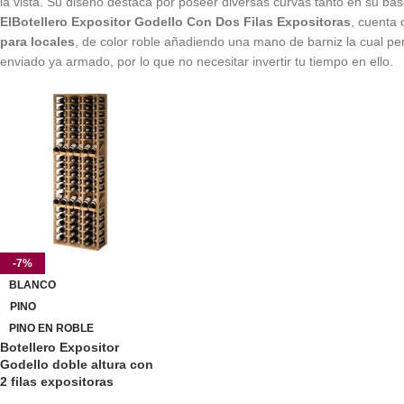
la vista. Su diseño destaca por poseer diversas curvas tanto en su ba
ElBotellero
Expositor Godello
Con Dos Filas Expositoras
, cuenta 
para locales
, de color roble añadiendo una mano de barniz la cual perm
enviado ya armado, por lo que no necesitar invertir tu tiempo en ello.
-7%
BLANCO
PINO
PINO EN ROBLE
Botellero Expositor
Godello doble altura con
2 filas expositoras