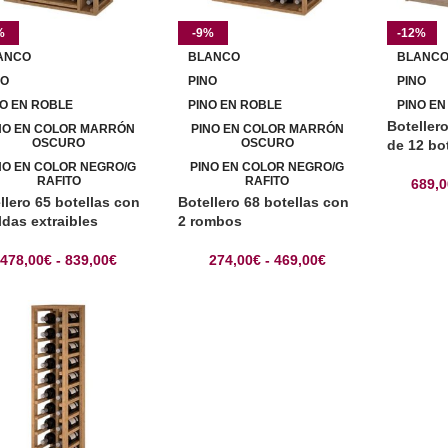
%
-9%
-12%
ANCO
BLANCO
BLANC
NO
PINO
PINO
NO EN ROBLE
PINO EN ROBLE
PINO EN
Boteller
NO EN COLOR MARRÓN
PINO EN COLOR MARRÓN
OSCURO
OSCURO
de 12 bo
NO EN COLOR NEGRO/G
PINO EN COLOR NEGRO/G
RAFITO
RAFITO
689,
llero 65 botellas con
Botellero 68 botellas con
ldas extraibles
2 rombos
478,00
€
-
839,00
€
274,00
€
-
469,00
€