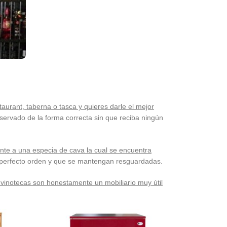
aurant, taberna o tasca y quieres darle el mejor
eservado de la forma correcta sin que reciba ningún
ente a una especia de cava la cual se encuentra
perfecto orden y que se mantengan resguardadas.
inotecas son honestamente un mobiliario muy útil