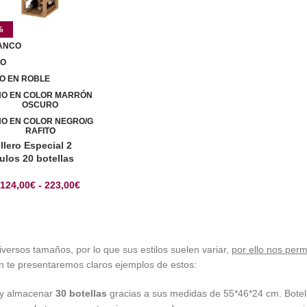
%
ANCO
NO
NO EN ROBLE
NO EN COLOR MARRÓN
OSCURO
NO EN COLOR NEGRO/G
RAFITO
llero Especial 2
los 20 botellas
124,00
€
-
223,00
€
iversos tamaños, por lo que sus estilos suelen variar,
por ello nos per
ón te presentaremos claros ejemplos de estos:
r y almacenar
30 botellas
gracias a sus medidas de 55*46*24 cm. Botell