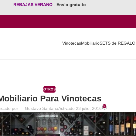
REBAJAS VERANO
-
Envío gratuito
Vinotecas
Mobiliario
SETS de REGALO
OTROS
Mobiliario Para Vinotecas
0
icado por
Gustavo Santana
Activado 23 julio, 2016