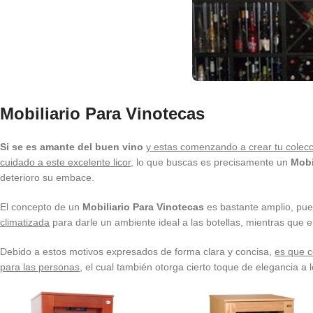
Mobiliario Para Vinotecas
Si se es amante del buen vino
y estas comenzando a crear tu colecci
cuidado a este excelente licor
, lo que buscas es precisamente un
Mobi
deterioro su embace.
El concepto de un
Mobiliario Para Vinotecas
es bastante amplio, pu
climatizada
para darle un ambiente ideal a las botellas, mientras que 
Debido a estos motivos expresados de forma clara y concisa,
es que c
para las personas
, el cual también otorga cierto toque de elegancia a 