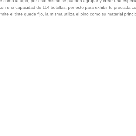
se como la tapa, por esto mismo se pueden agrupar y crear una especia 
con una capacidad de 114 botellas, perfecto para exhibir tu preciada c
ite el tinte quede fijo, la misma utiliza el pino como su material prin