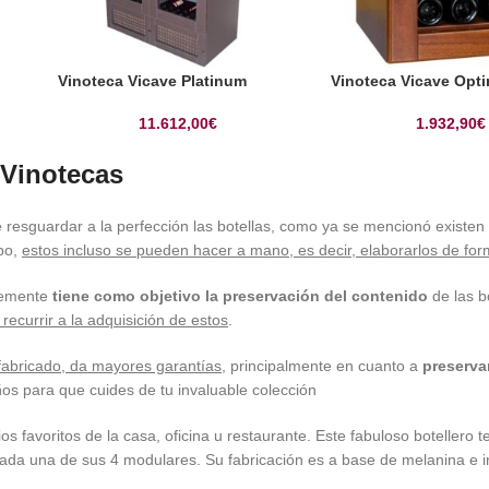
Vinoteca Vicave Platinum
Vinoteca Vicave Opt
11.612,00
€
1.932,90
€
 Vinotecas
 resguardar a la perfección las botellas, como ya se mencionó existen
po,
estos incluso se pueden hacer a mano, es decir, elaborarlos de fo
lemente
tiene como objetivo la preservación del contenido
de las b
recurrir a la adquisición de estos
.
fabricado, da mayores garantías
, principalmente en cuanto a
preserva
s para que cuides de tu invaluable colección
tios favoritos de la casa, oficina u restaurante. Este fabuloso botellero
cada una de sus 4 modulares. Su fabricación es a base de melanina e inc