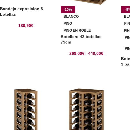
Bandeja exposicion 8
-10%
-9
botellas
BLANCO
BL
PINO
PI
180,90
€
PINO EN ROBLE
PI
Botellero 42 botellas
PI
75cm
PI
269,00
€
-
449,00
€
Bote
9 ba