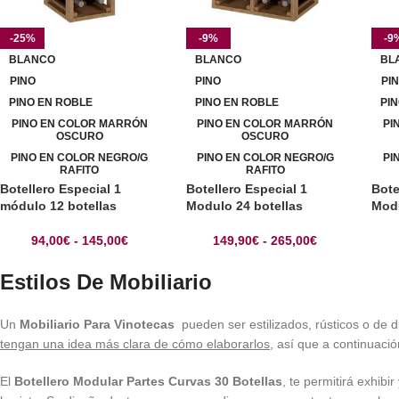
-25%
-9%
-9
BLANCO
BLANCO
BL
PINO
PINO
PI
PINO EN ROBLE
PINO EN ROBLE
PI
PINO EN COLOR MARRÓN
PINO EN COLOR MARRÓN
PI
OSCURO
OSCURO
PINO EN COLOR NEGRO/G
PINO EN COLOR NEGRO/G
PI
RAFITO
RAFITO
Botellero Especial 1
Botellero Especial 1
Bote
módulo 12 botellas
Modulo 24 botellas
Modu
94,00
€
-
145,00
€
149,90
€
-
265,00
€
Estilos De Mobiliario
Un
Mobiliario Para Vinotecas
pueden ser estilizados, rústicos o de d
tengan una idea más clara de cómo elaborarlos
, así que a continuaci
El
Botellero Modular Partes Curvas 30 Botellas
, te permitirá exhibi