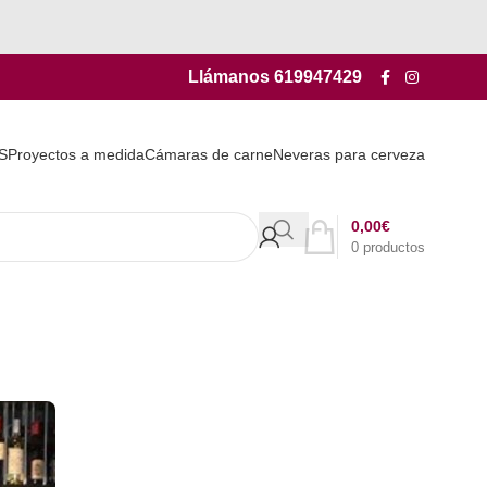
Llámanos
619947429
S
Proyectos a medida
Cámaras de carne
Neveras para cerveza
0,00
€
0
productos