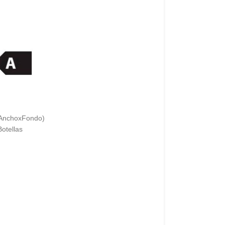
xAnchoxFondo)
otellas