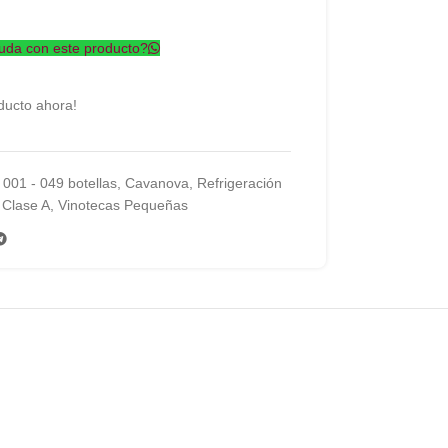
uda con este producto?
ducto ahora!
001 - 049 botellas
,
Cavanova
,
Refrigeración
 Clase A
,
Vinotecas Pequeñas