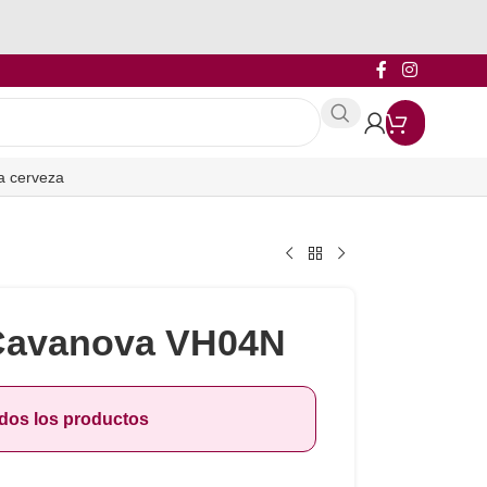
a cerveza
Cavanova VH04N
odos los productos