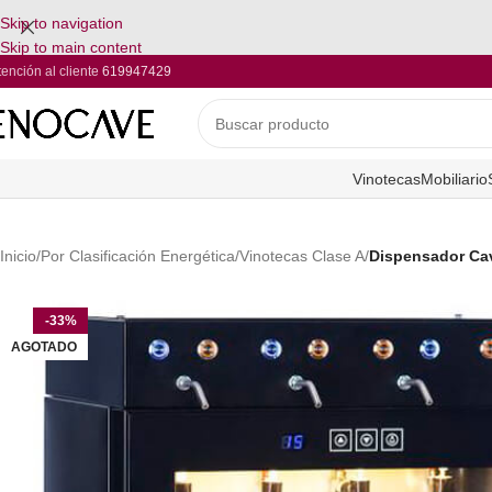
Skip to navigation
Skip to main content
tención al cliente
619947429
Vinotecas
Mobiliario
Inicio
/
Por Clasificación Energética
/
Vinotecas Clase A
/
Dispensador Ca
-33%
AGOTADO