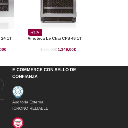
Vinoteca Vicave
-21%
 24 1T
Vinoteca Le Chai CPS 48 1T
1.37
00
€
1.349,00
€
1.699,00
€
E-COMMERCE CON SELLO DE
CONFIANZA
Auditoria Externa
ICRONO RELIABLE