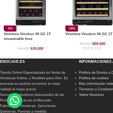
-6%
-10%
Vinoteca Vinobox 40 GC 1T
Vinoteca Vinobox 50 GC 1T
encastrable Inox
809,00
€
899,00
€
635,00
€
679,00
€
ENOCAVE.ES
INFORMACIONES 
Tienda Online Especializada en Venta de
Política de Envíos y
Vinotecas Online, y Muebles para Vino. En
Política de cookies
enocave.es podrás encontrar la mejor
Más información sobr
calidad al mejor precio.
Términos y Condicio
Somos Distribuidores Autorizados de las
Sobre Nosotros
Primeras Marcas en el Mercado.
Fabricamos Vinotecas, Jamoneras.
Queseras, Pureras a medida.