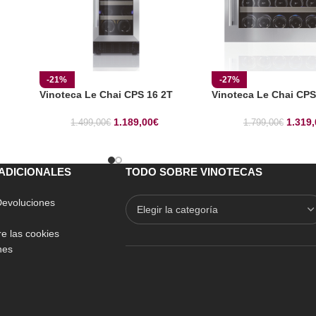
-21%
-27%
Vinoteca Le Chai CPS 16 2T
Vinoteca Le Chai CPS
1.189,00
€
1.319,
1.499,00
€
1.799,00
€
ADICIONALES
TODO SOBRE VINOTECAS
 Devoluciones
e las cookies
nes