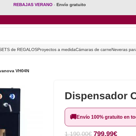
REBAJAS VERANO
-
Envío gratuito
SETS de REGALOS
Proyectos a medida
Cámaras de carne
Neveras par
vanova VH04N
Dispensador 
🚚
Envío 100% gratuito en t
799,99
€
1.190,00
€