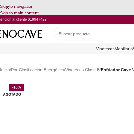
Skip to navigation
Skip to main content
tención al cliente
619947429
Vinotecas
Mobiliario
Inicio
/
Por Clasificación Energética
/
Vinotecas Clase B
/
Enfriador Cave
-16%
AGOTADO