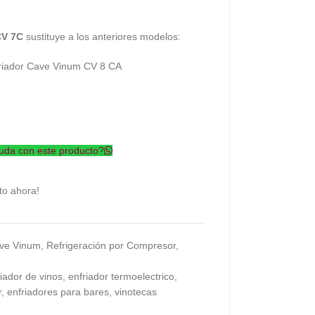
CV 7C
sustituye a los anteriores modelos:
friador Cave Vinum CV 8 CA
uda con este producto?
to ahora!
ve Vinum
,
Refrigeración por Compresor
,
riador de vinos
,
enfriador termoelectrico
,
r
,
enfriadores para bares
,
vinotecas