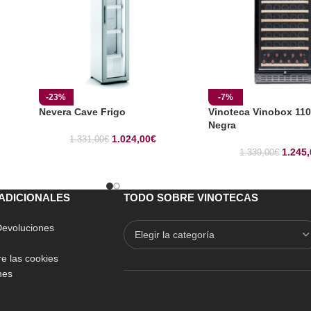
-23%
-7%
Nevera Cave Frigo
Vinoteca Vinobox 11
Negra
1.024,00
€
1.331,00
€
1.245,
1.339,00
€
ADICIONALES
TODO SOBRE VINOTECAS
 Devoluciones
e las cookies
nes