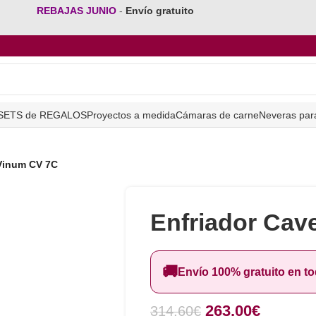
REBAJAS JUNIO
-
Envío gratuito
SETS de REGALOS
Proyectos a medida
Cámaras de carne
Neveras par
 Vinum CV 7C
Enfriador Cav
🚚
Envío 100% gratuito en t
263,00
€
314,60
€