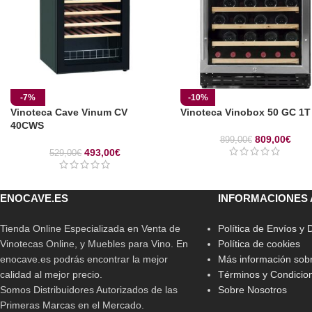
-7%
-10%
Vinoteca Cave Vinum CV
Vinoteca Vinobox 50 GC 1T
40CWS
809,00
€
899,00
€
493,00
€
529,00
€
ENOCAVE.ES
INFORMACIONES 
Tienda Online Especializada en Venta de
Política de Envíos y
Vinotecas Online, y Muebles para Vino. En
Política de cookies
enocave.es podrás encontrar la mejor
Más información sobr
calidad al mejor precio.
Términos y Condicio
Somos Distribuidores Autorizados de las
Sobre Nosotros
Primeras Marcas en el Mercado.