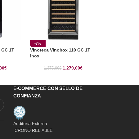
-7%
-5%
0 GC 1T
Vinoteca Vinobox 110 GC 1T
Vinoteca Vinob
Inox
Negra
00
€
1.279,00
€
1.375,00
€
1.399,00
€
E-COMMERCE CON SELLO DE
CONFIANZA
Auditoria Externa
ICRONO RELIABLE